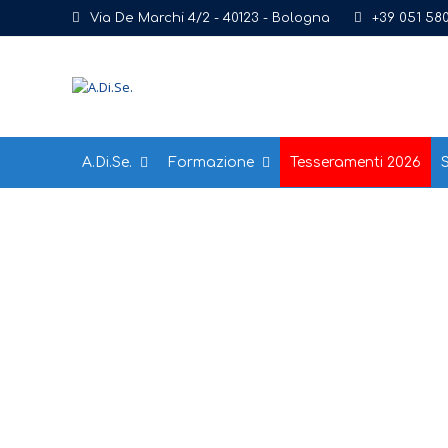
Via De Marchi 4/2 - 40123 - Bologna
+39 051 58
A.Di.Se.
Formazione
Tesseramenti 2026
S