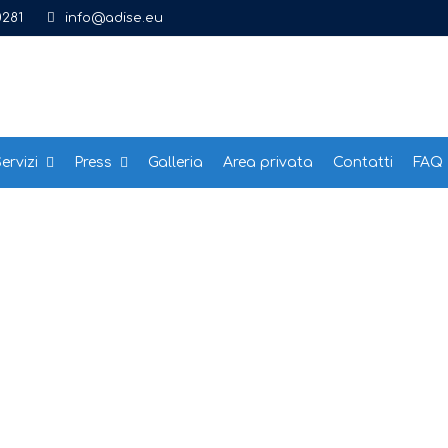
0281
info@adise.eu
ervizi
Press
Galleria
Area privata
Contatti
FAQ