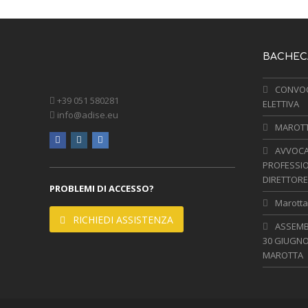
BACHECA
CONVOC
+39 051 580281
ELETTIVA
info@adise.eu
MAROTTA
facebook
instagram
linkedin
AVVOCA
PROFESSIO
DIRETTORE
PROBLEMI DI ACCESSO?
Marotta,
RICHIEDI ASSISTENZA
ASSEMBL
30 GIUGNO
MAROTTA