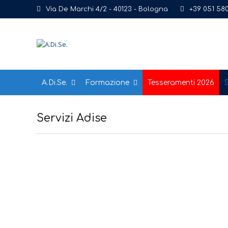
Via De Marchi 4/2 - 40123 - Bologna
+39 051 58
A.Di.Se.
Formazione
Tesseramenti 2026
S
Servizi Adise