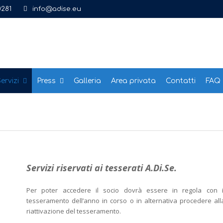
0281
info@adise.eu
ervizi
Press
Galleria
Area privata
Contatti
FAQ
Servizi riservati ai tesserati A.Di.Se.
Per poter accedere il socio dovrà essere in regola con i
tesseramento dell’anno in corso o in alternativa procedere all
riattivazione del tesseramento.