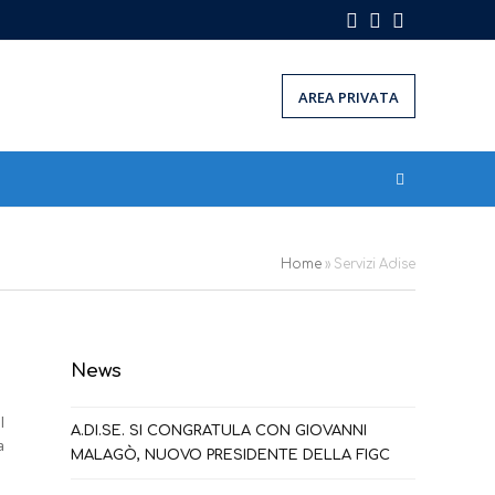
Facebook
Instagram
LinkedIn
AREA PRIVATA
Home
»
Servizi Adise
News
l
A.DI.SE. SI CONGRATULA CON GIOVANNI
a
MALAGÒ, NUOVO PRESIDENTE DELLA FIGC