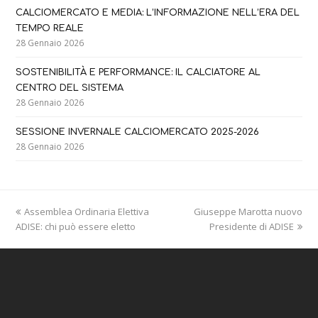
CALCIOMERCATO E MEDIA: L’INFORMAZIONE NELL’ERA DEL
TEMPO REALE
28 Gennaio 2026
SOSTENIBILITÀ E PERFORMANCE: IL CALCIATORE AL
CENTRO DEL SISTEMA
28 Gennaio 2026
SESSIONE INVERNALE CALCIOMERCATO 2025-2026
28 Gennaio 2026
previous
next
Assemblea Ordinaria Elettiva
Giuseppe Marotta nuovo
post:
post:
ADISE: chi può essere eletto
Presidente di ADISE