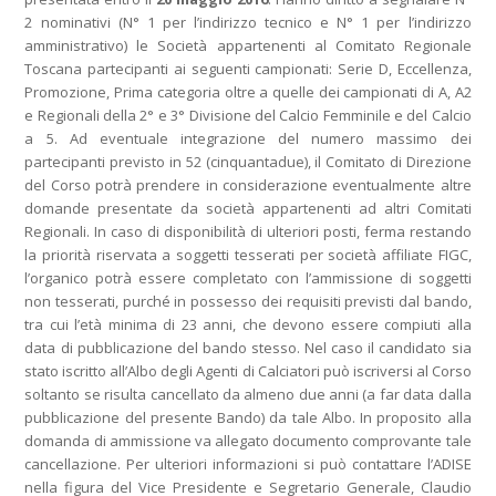
2 nominativi (N° 1 per l’indirizzo tecnico e N° 1 per l’indirizzo
amministrativo) le Società appartenenti al Comitato Regionale
Toscana partecipanti ai seguenti campionati: Serie D, Eccellenza,
Promozione, Prima categoria oltre a quelle dei campionati di A, A2
e Regionali della 2° e 3° Divisione del Calcio Femminile e del Calcio
a 5. Ad eventuale integrazione del numero massimo dei
partecipanti previsto in 52 (cinquantadue), il Comitato di Direzione
del Corso potrà prendere in considerazione eventualmente altre
domande presentate da società appartenenti ad altri Comitati
Regionali. In caso di disponibilità di ulteriori posti, ferma restando
la priorità riservata a soggetti tesserati per società affiliate FIGC,
l’organico potrà essere completato con l’ammissione di soggetti
non tesserati, purché in possesso dei requisiti previsti dal bando,
tra cui l’età minima di 23 anni, che devono essere compiuti alla
data di pubblicazione del bando stesso. Nel caso il candidato sia
stato iscritto all’Albo degli Agenti di Calciatori può iscriversi al Corso
soltanto se risulta cancellato da almeno due anni (a far data dalla
pubblicazione del presente Bando) da tale Albo. In proposito alla
domanda di ammissione va allegato documento comprovante tale
cancellazione. Per ulteriori informazioni si può contattare l’ADISE
nella figura del Vice Presidente e Segretario Generale, Claudio