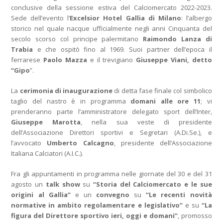
conclusive della sessione estiva del Calciomercato 2022-2023.
Sede dell’evento l’
Excelsior Hotel Gallia di Milano
: l’albergo
storico nel quale nacque ufficialmente negli anni Cinquanta del
secolo scorso col principe palermitano
Raimondo Lanza di
Trabia
e che ospitò fino al 1969. Suoi partner dell’epoca il
ferrarese
Paolo Mazza
e il trevigiano
Giuseppe Viani, detto
“Gipo
”.
La
cerimonia di inaugurazione
di detta fase finale col simbolico
taglio del nastro è in programma
domani alle ore 11
; vi
prenderanno parte l’amministratore delegato sport dell’Inter,
Giuseppe Marotta
, nella sua veste di presidente
dell’Associazione Direttori sportivi e Segretari (A.Di.Se.), e
l’avvocato
Umberto Calcagno
, presidente dell’Associazione
Italiana Calciatori (A.I.C.).
Fra gli appuntamenti in programma nelle giornate del 30 e del 31
agosto un
talk show
su
“Storia del Calciomercato e le sue
origini al Gallia”
e un
convegno
su
“Le recenti novità
normative in ambito regolamentare e legislativo”
e su
“La
figura del Direttore sportivo ieri, oggi e domani”
, promosso