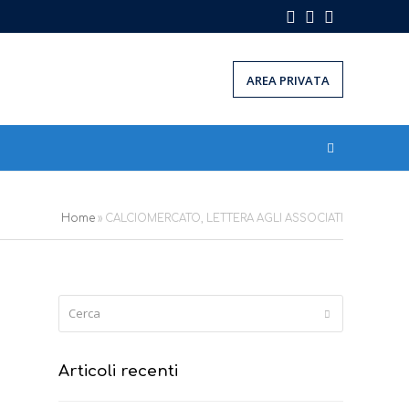
Facebook
Instagram
LinkedIn
AREA PRIVATA
Home
»
CALCIOMERCATO, LETTERA AGLI ASSOCIATI
Cerca
Submit
Articoli recenti