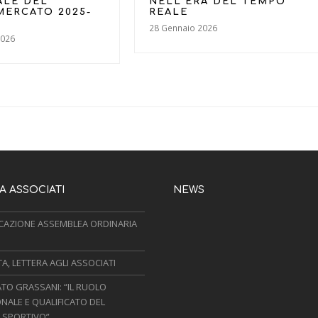
ALE DEL
NELL’ERA DEL TEMPO
MERCATO 2025-
REALE
28 Gennaio 2026
2026
 ASSOCIATI
NEWS
AZIONE ASSEMBLEA ORDINARIA
, LETTERA AGLI ASSOCIATI
TO GRASSANI: “IL RUOLO
NALE E QUALIFICATO DEL
 SPORTIVO”