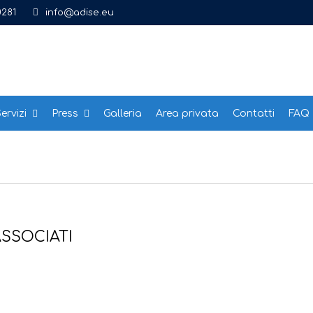
0281
info@adise.eu
ervizi
Press
Galleria
Area privata
Contatti
FAQ
ASSOCIATI