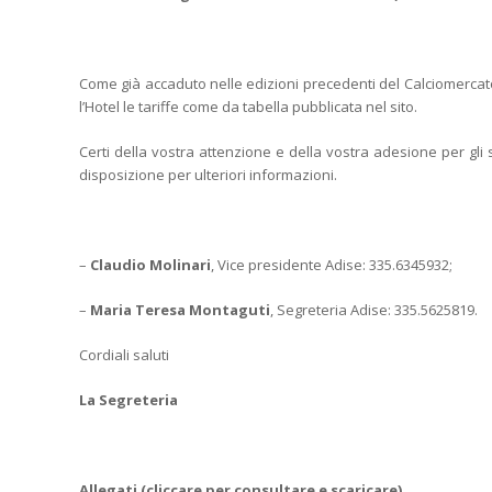
Come già accaduto nelle edizioni precedenti del Calciomerca
l’Hotel le tariffe come da tabella pubblicata nel sito.
Certi della vostra attenzione e della vostra adesione per gli 
disposizione per ulteriori informazioni.
–
Claudio Molinari
, Vice presidente Adise: 335.6345932;
–
Maria Teresa Montaguti
, Segreteria Adise: 335.5625819.
Cordiali saluti
La Segreteria
Allegati (cliccare per consultare e scaricare)