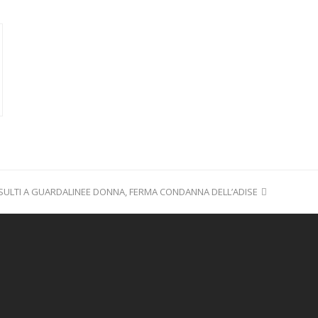
SULTI A GUARDALINEE DONNA, FERMA CONDANNA DELL’ADISE
ext
ost: