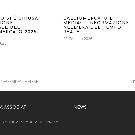
O SI È CHIUSA
CALCIOMERCATO E
SIONE
MEDIA: L’INFORMAZIONE
ALE DEL
NELL’ERA DEL TEMPO
MERCATO 2025-
REALE
28 Gennaio 2026
2026
VICEPRESIDENTE ADISE
IN
n
p
 ASSOCIATI
NEWS
AZIONE ASSEMBLEA ORDINARIA