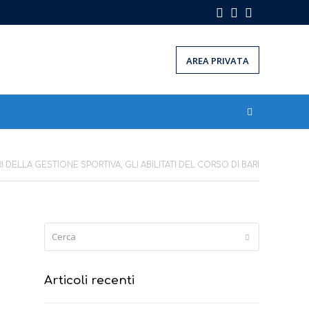
Facebook
Instagram
LinkedIn
AREA PRIVATA
DELLA GESTIONE SPORTIVA, GLI ABILITATI DEL CORSO DI BARI
Cerca
Submit
Articoli recenti