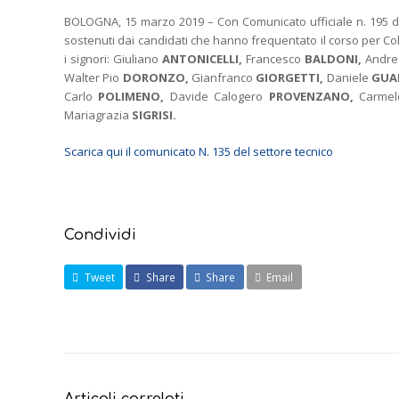
BOLOGNA, 15 marzo 2019 – Con Comunicato ufficiale n. 195 del 14
sostenuti dai candidati che hanno frequentato il corso per Coll
i signori: Giuliano
ANTONICELLI,
Francesco
BALDONI,
Andr
Walter Pio
DORONZO,
Gianfranco
GIORGETTI,
Daniele
GUA
Carlo
POLIMENO,
Davide Calogero
PROVENZANO,
Carme
Mariagrazia
SIGRISI.
Scarica qui il comunicato N. 135 del settore tecnico
Condividi
Tweet
Share
Share
Email