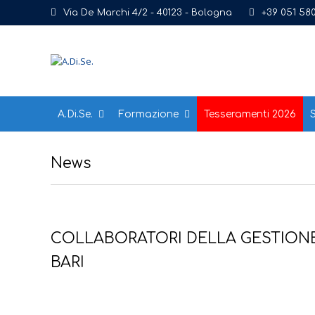
Via De Marchi 4/2 - 40123 - Bologna
+39 051 58
A.Di.Se.
Formazione
Tesseramenti 2026
S
News
COLLABORATORI DELLA GESTIONE S
BARI