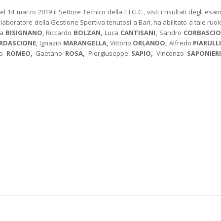
 marzo 2019 il Settore Tecnico della F.I.G.C., visti i risultati degli esam
aboratore della Gestione Sportiva tenutosi a Bari, ha abilitato a tale ruol
ea
BISIGNANO,
Riccardo
BOLZAN,
Luca
CANTISANI,
Sandro
CORBASCIO
RDASCIONE,
Ignazio
MARANGELLA,
Vittorio
ORLANDO,
Alfredo
PIARULLI
lo
ROMEO,
Gaetano
ROSA,
Piergiuseppe
SAPIO,
Vincenzo
SAPONIERI