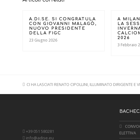
Articoli correlati
A.DI.SE. SI CONGRATULA
A MILAN
CON GIOVANNI MALAGÒ,
LA SES
NUOVO PRESIDENTE
INVERN
DELLA FIGC
CALCIO
2026
23 Giugno 2026
3 Febbraio 
previous
CI HA LASCIATI RENATO CIPOLLINI, ILLUMINATO DIRIGENTE E 
post:
BACHECA
CONVOC
+39 051 580281
ELETTIVA
info@adise.eu