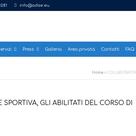
0281
info@adise.eu
ervizi
Press
Galleria
Area privata
Contatti
FAQ
Home
»
COLLABORATORI 
PORTIVA, GLI ABILITATI DEL CORSO DI