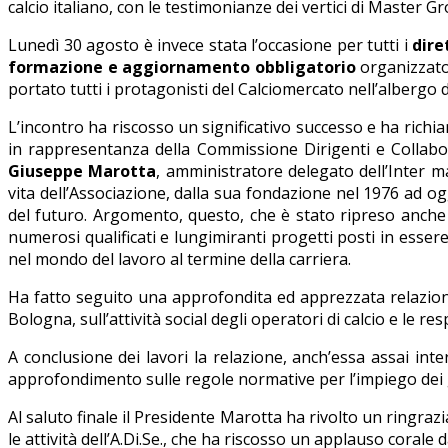
calcio italiano, con le testimonianze dei vertici di Master Gr
Lunedì 30 agosto è invece stata l’occasione per tutti i
dire
formazione e aggiornamento obbligatorio
organizzato
portato tutti i protagonisti del Calciomercato nell’albergo d
L’incontro ha riscosso un significativo successo e ha richiam
in rappresentanza della Commissione Dirigenti e Collabor
Giuseppe Marotta
, amministratore delegato dell’Inter ma
vita dell’Associazione, dalla sua fondazione nel 1976 ad og
del futuro. Argomento, questo, che è stato ripreso anche
numerosi qualificati e lungimiranti progetti posti in essere 
nel mondo del lavoro al termine della carriera.
Ha fatto seguito una approfondita ed apprezzata relazion
Bologna, sull’attività social degli operatori di calcio e le 
A conclusione dei lavori la relazione, anch’essa assai int
approfondimento sulle regole normative per l’impiego dei gi
Al saluto finale il Presidente Marotta ha rivolto un ringraz
le attività dell’A.Di.Se., che ha riscosso un applauso corale d