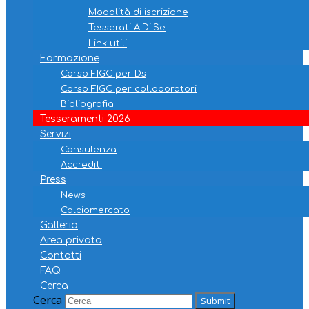
Modalità di iscrizione
Tesserati A.Di.Se
Link utili
Formazione
Corso FIGC per Ds
Corso FIGC per collaboratori
Bibliografia
Tesseramenti 2026
Servizi
Consulenza
Accrediti
Press
News
Calciomercato
Galleria
Area privata
Contatti
FAQ
Cerca
Cerca
Submit