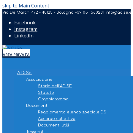
skip to Main Content
Via De Marchi 4/2 - 40123 - Bologna
+39 051 580281
info@adise.e
Facebook
Instagram
LinkedIn
AREA PRIVATA
A.Di.Se.
Associazione
Storia dell’ADISE
Statuto
Organigramma
Documenti
Regolamento elenco speciale DS
Accordo collettivo
Documenti utili
Tesserati