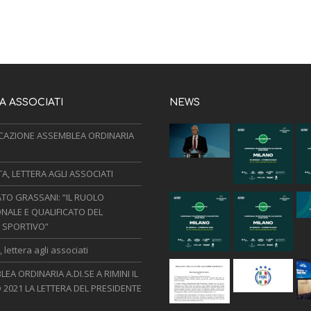
 ASSOCIATI
NEWS
AZIONE ASSEMBLEA ORDINARIA
, LETTERA AGLI ASSOCIATI
TO GRASSANI: “IL RUOLO
NALE E QUALIFICATO DEL
 SPORTIVO”
 lettera agli associati
EA ORDINARIA A.DI.SE A RIMINI IL
 2021 LA LETTERA DEL PRESIDENTE