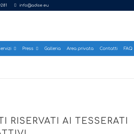
0281
info@adise.eu
ervizi
Press
Galleria
Area privata
Contatti
FAQ
I RISERVATI AI TESSERATI
ATTIVI