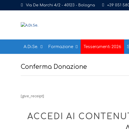
Via De Marchi 4/2 - 40123 - Bologna
+39 051 58
A.Di.Se.
Formazione
Tesseramenti 2026
S
Conferma Donazione
[give_receipt]
ACCEDI AI CONTENUT