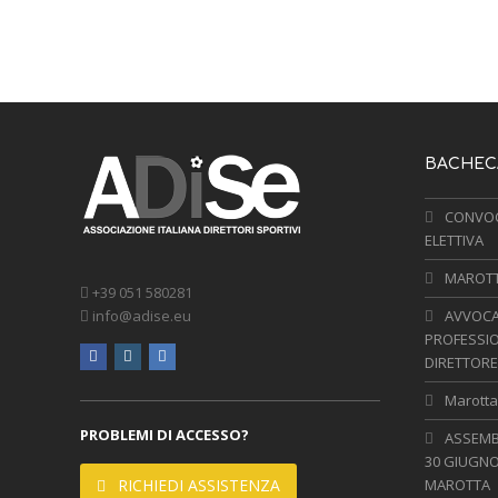
BACHECA
CONVOC
ELETTIVA
MAROTTA
+39 051 580281
info@adise.eu
AVVOCA
PROFESSIO
facebook
instagram
linkedin
DIRETTORE
Marotta,
PROBLEMI DI ACCESSO?
ASSEMBL
30 GIUGNO
RICHIEDI ASSISTENZA
MAROTTA