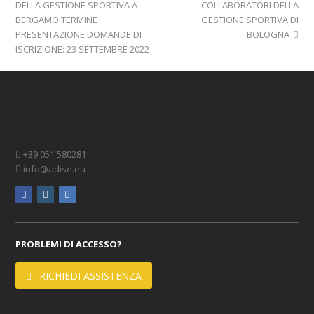
post:
post:
DELLA GESTIONE SPORTIVA A
COLLABORATORI DELLA
BERGAMO TERMINE
GESTIONE SPORTIVA DI
PRESENTAZIONE DOMANDE DI
BOLOGNA
ISCRIZIONE: 23 SETTEMBRE 2022
+39 051 580281
info@adise.eu
facebook
instagram
linkedin
PROBLEMI DI ACCESSO?
RICHIEDI ASSISTENZA