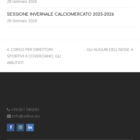
28 Gennaio 2026
SESSIONE INVERNALE CALCIOMERCATO 2025-2026
28 Gennaio 2026
previous
next
CORSO PER DIRETTORI
GLI AUGURI DELL’ADISE
post:
post:
SPORTIVI A COVERCIANO, GLI
ABILITATI
+39 051 580281
info@adise.eu
facebook
instagram
linkedin