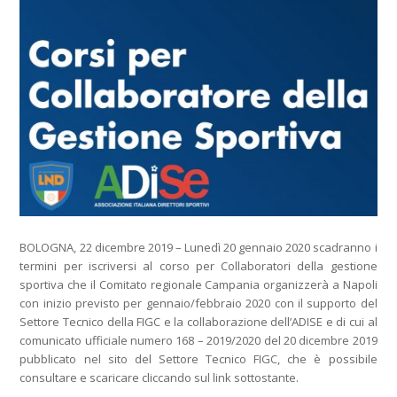
BOLOGNA, 22 dicembre 2019 – Lunedì 20 gennaio 2020 scadranno i
termini per iscriversi al corso per Collaboratori della gestione
sportiva che il Comitato regionale Campania organizzerà a Napoli
con inizio previsto per gennaio/febbraio 2020 con il supporto del
Settore Tecnico della FIGC e la collaborazione dell’ADISE e di cui al
comunicato ufficiale numero 168 – 2019/2020 del 20 dicembre 2019
pubblicato nel sito del Settore Tecnico FIGC, che è possibile
consultare e scaricare cliccando sul link sottostante.