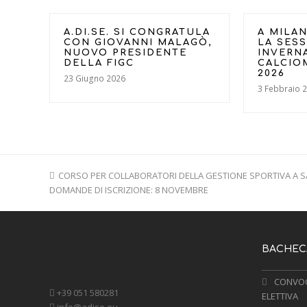
A.DI.SE. SI CONGRATULA
A MILAN
CON GIOVANNI MALAGÒ,
LA SES
NUOVO PRESIDENTE
INVERN
DELLA FIGC
CALCIO
2026
23 Giugno 2026
3 Febbraio 
previous
CORSO PER COLLABORATORI DELLA GESTIONE SPORTIVA A 
DOMANDE DI ISCRIZIONE: 8 NOVEMBRE
post:
BACHECA
CONVOC
+39 051 580281
ELETTIVA