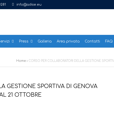
0281
info@adise.eu
ervizi
Press
Galleria
Area privata
Contatti
FAQ
Home
»
CORSO PER COLLABORATORI DELLA GESTIONE SPORTIVA
A GESTIONE SPORTIVA DI GENOVA
AL 21 OTTOBRE