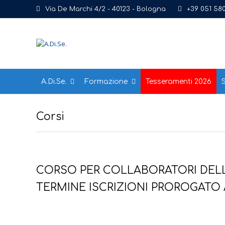
Via De Marchi 4/2 - 40123 - Bologna
+39 051 58
A.Di.Se.
Formazione
Tesseramenti 2026
S
Corsi
CORSO PER COLLABORATORI DELL
TERMINE ISCRIZIONI PROROGATO 