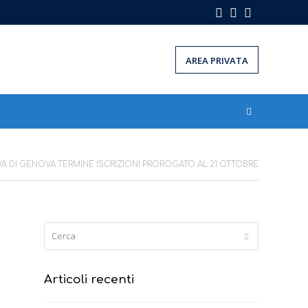
Facebook
Instagram
LinkedIn
AREA PRIVATA
 DI GENOVA TERMINE ISCRIZIONI PROROGATO AL 21 OTTOBRE
Cerca
Submit
Articoli recenti