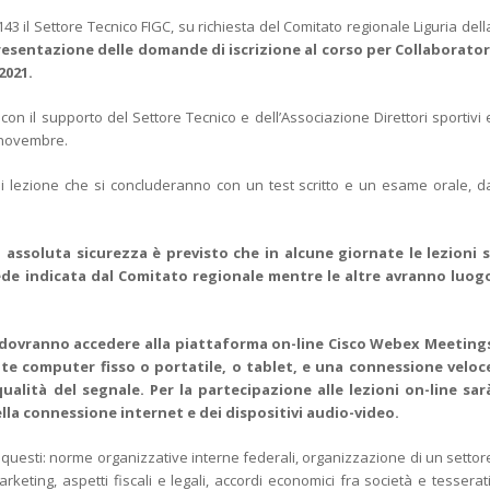
 il Settore Tecnico FIGC, su richiesta del Comitato regionale Liguria dell
resentazione delle domande di iscrizione al corso per Collaborator
2021.
on il supporto del Settore Tecnico e dell’Associazione Direttori sportivi 
i novembre.
di lezione che si concluderanno con un test scritto e un esame orale, d
 assoluta sicurezza è previsto che in alcune giornate le lezioni s
ede indicata dal Comitato regionale mentre le altre avranno luog
ti dovranno accedere alla piattaforma on-line Cisco Webex Meeting
te computer fisso o portatile, o tablet, e una connessione veloc
lità del segnale. Per la partecipazione alle lezioni on-line sar
la connessione internet e dei dispositivi audio-video.
ra questi: norme organizzative interne federali, organizzazione di un settor
keting, aspetti fiscali e legali, accordi economici fra società e tesserati