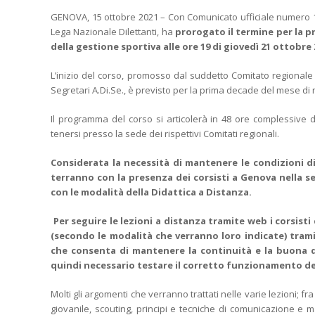
GENOVA, 15 ottobre 2021 – Con Comunicato ufficiale numero 143
Lega Nazionale Dilettanti, ha
prorogato il termine per la p
della gestione sportiva alle ore 19 di giovedì 21 ottobre 
L’inizio del corso, promosso dal suddetto Comitato regionale c
Segretari A.Di.Se., è previsto per la prima decade del mese d
Il programma del corso si articolerà in 48 ore complessive 
tenersi presso la sede dei rispettivi Comitati regionali.
Considerata la necessità di mantenere le condizioni di
terranno con la presenza dei corsisti a Genova nella s
con le modalità della Didattica a Distanza.
Per seguire le lezioni a distanza tramite web i corsis
(secondo le modalità che verranno loro indicate) trami
che consenta di mantenere la continuità e la buona qua
quindi necessario testare il corretto funzionamento del
Molti gli argomenti che verranno trattati nelle varie lezioni; f
giovanile, scouting, principi e tecniche di comunicazione e mar