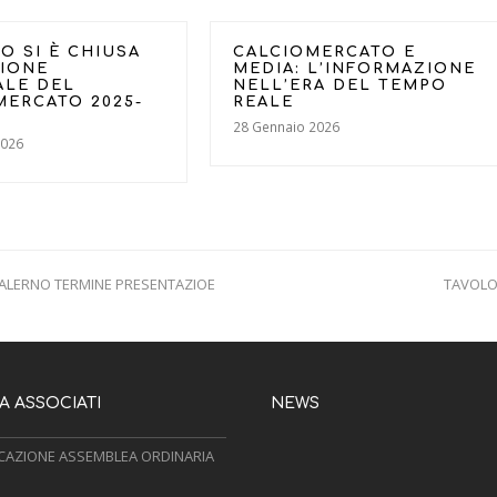
O SI È CHIUSA
CALCIOMERCATO E
SIONE
MEDIA: L’INFORMAZIONE
ALE DEL
NELL’ERA DEL TEMPO
MERCATO 2025-
REALE
28 Gennaio 2026
2026
SALERNO TERMINE PRESENTAZIOE
TAVOLO 
next
post:
 ASSOCIATI
NEWS
AZIONE ASSEMBLEA ORDINARIA