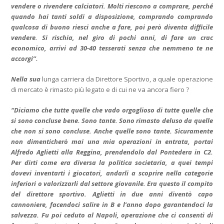
vendere o rivendere calciatori. Molti riescono a comprare, perché
quando hai tanti soldi a disposizione, comprando comprando
qualcosa di buono riesci anche a fare, poi però diventa difficile
vendere. Si rischia, nel giro di pochi anni, di fare un crac
economico, arrivi ad 30-40 tesserati senza che nemmeno te ne
accorgi”.
Nella sua
lunga carriera da Direttore Sportivo, a quale operazione
di mercato è rimasto più legato e di cui ne va ancora fiero ?
“Diciamo che tutte quelle che vado orgoglioso di tutte quelle che
si sono concluse bene. Sono tante. Sono rimasto deluso da quelle
che non si sono concluse. Anche quelle sono tante. Sicuramente
non dimenticherò mai una mia operazioni in entrata, portai
Alfredo Aglietti alla Reggina, prendendolo dal Pontedera in C2.
Per dirti come era diversa la politica societaria, a quei tempi
dovevi inventarti i giocatori, andarli a scoprire nella categorie
inferiori o valorizzarli dal settore giovanile. Era questo il compito
del direttore sportivo. Aglietti in due anni diventò capo
cannoniere, facendoci salire in B e l’anno dopo garantendoci la
salvezza. Fu poi ceduto al Napoli, operazione che ci consentì di