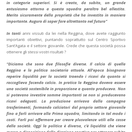
in categorie superiori. Si è creato, da subito, un grande
entusiasmo attorno a questa squadra peraltro bel allestita.
Merito sicuramente della proprietà che ha investito in maniera
importante. Auguro di saper fare altrettanto nel futuro”
In tanti
anni vissuti da lei nella Reggina, dove avete raggiunto
importanti obiettivi, puntando soprattutto sul Centro Sportivo
Sant’Agata e il settore giovanile. Crede che questa società possa
ottenere gli stessi vostri risultati ?
“Diciamo che sono due filosofie diverse. Il calcio di quella
Reggina e la politica societaria attuale. All’epoca bisognava
reperire liquidità per la società traendo i ricavi da quanto si
raccoglieva facendo calcio. In pratica la Reggina doveva essere
una società sostenibile in proporzione a quanto produceva. Non
si potevano investire somme importanti se non si producevano
ricavi adeguati. La produzione arrivava dalla campagna
trasferimenti, formando calciatori dal proprio settore giovanile
fino a farli arrivare alla Prima squadra, limitando in tal modo i
costi. Farli poi affermare per creare plusvalenze utili alle casse
della società. Oggi la politica è diversa, c’è liquidità che viene