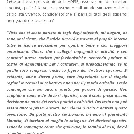
Lei è
anche vicepresidente della ADISE, associazione dei direttori
sportivi, quale è la vostra posizione sull’attuale situazione che il
calcio sta vivendo, considerato che si parla di tagli degli stipendi
nei riguardi dei tesserati ?
“Visto che si sente parlare di tagli degli stipendi, mi auguro, ne
sono anzi sicuro, che il calcio riuscirà a trovare al proprio interno
tutte le risorse necessarie per ripartire bene e con maggiore
entusiasmo. Chiaro che i colleghi impegnati in attività e con
contratti presso società professionistiche, sentendo parlare di
taglio di emolumenti per i calciatori, si preoccuperanno se in
quelle sarà compresa anche la figura del direttore sportivo. E’
evidente, come dicevo prima, sarà importante che il singolo
ragioni in termini di collettivo e non per il proprio orticello. Credo
comunque che sia ancora presto per parlare di questo. Non
sappiamo come e da dove si ripartirà, non è stata presa alcuna
decisione da parte dei vertici politici e calcistici. Del resto non può
essere ancora presa. Ancora non siamo riusciti a battere questo
avversario. Da parte nostra cercheremo, insieme al presidente
Marotta, di tutelare al meglio la categoria dei direttori sportivi.
Tenendo comunque conto che qualcuno, in termini di crisi, dovrà
rimetterci qualcosa”.