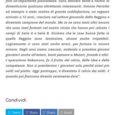
fare un’importante plusvalenza. Sono davvero tante e rischio di
dimenticarne qualcuna altrettanto interessanti. Simone Perrotta
ad esempio è stato motivo di grande soddisfazione, un ragazzo
arrivato a 12 anni, cresciuto nel settore giovanile della Reggina e
diventato campione del mondo. Ma ce ne sono tanti altri ancora
che sono stati formati nel nostro vivaio che hanno poi calcato i
campi di Serie A e Serie B. Diciamo che le cose buone fatte in
quella Reggina sono tantissime, alcune anche irripetibili.
Logicamente ci sono stati anche errori, per fortuna in misura
minore. Negli anni siamo cresciuti, andando a prendere giovani
giocatori anche all’estero, basti pensare a Mozart, Jiranek e altri.
L’operazione Nakamura, fu il frutto del calcio, delle idee e delle
competenze. Non si prendevano i giocatori solo perché avevi più
soldi nel piatto. Oggi purtroppo, è diventato il calcio dei soldi. E
quando poi finiscono diventa veramente dura”.
Condividi
Tweet
Share
Share
Email