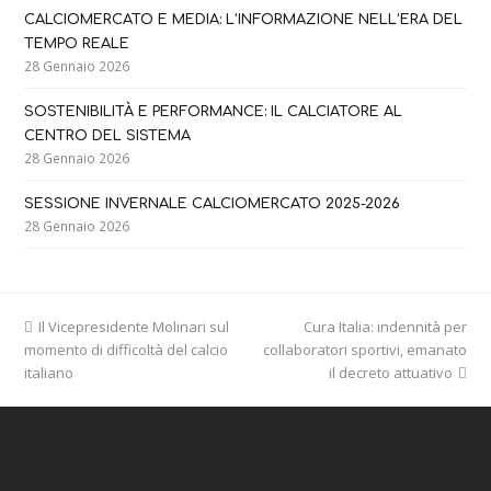
CALCIOMERCATO E MEDIA: L’INFORMAZIONE NELL’ERA DEL
TEMPO REALE
28 Gennaio 2026
SOSTENIBILITÀ E PERFORMANCE: IL CALCIATORE AL
CENTRO DEL SISTEMA
28 Gennaio 2026
SESSIONE INVERNALE CALCIOMERCATO 2025-2026
28 Gennaio 2026
previous
Il Vicepresidente Molinari sul
Cura Italia: indennità per
next
momento di difficoltà del calcio
post:
collaboratori sportivi, emanato
post:
italiano
il decreto attuativo