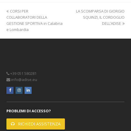
previous
next
CORSI PER
LA SCOMPARSA DI GIORGIO
post:
post:
COLLABORATORI DELLA
SQUINZI, IL CORDOGLIO
GESTIONE SPORTIVA in Calabria
DELL’ADISE
e Lombardia
+39 051 580281
info@adise.eu
facebook
instagram
linkedin
PROBLEMI DI ACCESSO?
RICHIEDI ASSISTENZA