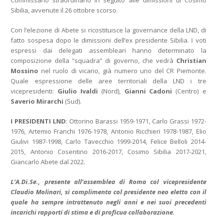
Sibilia, avvenute il 26 ottobre scorso.
Con l’elezione di Abete si ricostituisce la governance della LND, di
fatto sospesa dopo le dimissioni dell’ex presidente Sibilia. I voti
espressi dai delegati assembleari hanno determinato la
composizione della “squadra” di governo, che vedrà
Christian
Mossino
nel ruolo di vicario, già numero uno del CR Piemonte.
Quale espressione delle aree territoriali della LND i tre
vicepresidenti:
Giulio Ivaldi
(Nord),
Gianni Cadoni
(Centro) e
Saverio Mirarchi
(Sud).
I PRESIDENTI LND
: Ottorino Barassi 1959-1971, Carlo Grassi 1972-
1976, Artemio Franchi 1976-1978, Antonio Ricchieri 1978-1987, Elio
Giulivi 1987-1998, Carlo Tavecchio 1999-2014, Felice Belloli 2014-
2015, Antonio Cosentino 2016-2017, Cosimo Sibilia 2017-2021,
Giancarlo Abete dal 2022.
L’A.Di.Se., presente all’assemblea di Roma col vicepresidente
Claudio Molinari, si complimenta col presidente neo eletto con il
quale ha sempre intrattenuto negli anni e nei suoi precedenti
incarichi rapporti di stima e di proficua collaborazione.