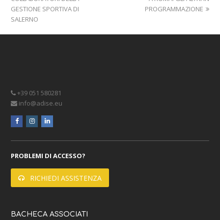
GESTIONE SPORTIVA DI
PROGRAMMAZIONE
SALERNO
+39 051 580281
info@adise.eu
facebook
instagram
linkedin
PROBLEMI DI ACCESSO?
RICHIEDI ASSISTENZA
BACHECA ASSOCIATI