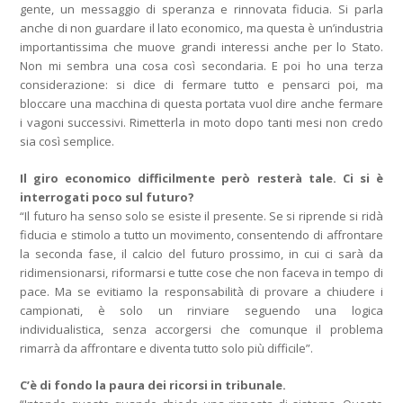
gente, un messaggio di speranza e rinnovata fiducia. Si parla
anche di non guardare il lato economico, ma questa è un’industria
importantissima che muove grandi interessi anche per lo Stato.
Non mi sembra una cosa così secondaria. E poi ho una terza
considerazione: si dice di fermare tutto e pensarci poi, ma
bloccare una macchina di questa portata vuol dire anche fermare
i vagoni successivi. Rimetterla in moto dopo tanti mesi non credo
sia così semplice.
Il giro economico difficilmente però resterà tale. Ci si è
interrogati poco sul futuro?
“Il futuro ha senso solo se esiste il presente. Se si riprende si ridà
fiducia e stimolo a tutto un movimento, consentendo di affrontare
la seconda fase, il calcio del futuro prossimo, in cui ci sarà da
ridimensionarsi, riformarsi e tutte cose che non faceva in tempo di
pace. Ma se evitiamo la responsabilità di provare a chiudere i
campionati, è solo un rinviare seguendo una logica
individualistica, senza accorgersi che comunque il problema
rimarrà da affrontare e diventa tutto solo più difficile”.
C’è di fondo la paura dei ricorsi in tribunale.