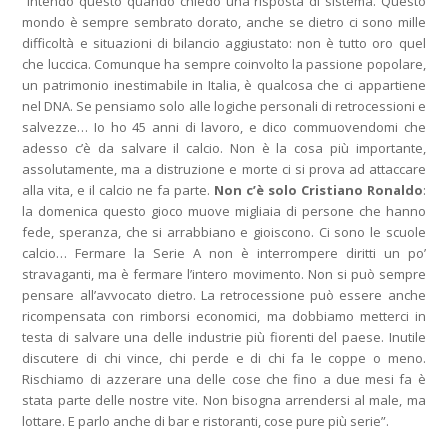
“Intendo questo quando chiedo una risposta di sistema. Questo
mondo è sempre sembrato dorato, anche se dietro ci sono mille
difficoltà e situazioni di bilancio aggiustato: non è tutto oro quel
che luccica. Comunque ha sempre coinvolto la passione popolare,
un patrimonio inestimabile in Italia, è qualcosa che ci appartiene
nel DNA. Se pensiamo solo alle logiche personali di retrocessioni e
salvezze… Io ho 45 anni di lavoro, e dico commuovendomi che
adesso c’è da salvare il calcio. Non è la cosa più importante,
assolutamente, ma a distruzione e morte ci si prova ad attaccare
alla vita, e il calcio ne fa parte.
Non c’è solo Cristiano Ronaldo
:
la domenica questo gioco muove migliaia di persone che hanno
fede, speranza, che si arrabbiano e gioiscono. Ci sono le scuole
calcio… Fermare la Serie A non è interrompere diritti un po’
stravaganti, ma è fermare l’intero movimento. Non si può sempre
pensare all’avvocato dietro. La retrocessione può essere anche
ricompensata con rimborsi economici, ma dobbiamo metterci in
testa di salvare una delle industrie più fiorenti del paese. Inutile
discutere di chi vince, chi perde e di chi fa le coppe o meno.
Rischiamo di azzerare una delle cose che fino a due mesi fa è
stata parte delle nostre vite. Non bisogna arrendersi al male, ma
lottare. E parlo anche di bar e ristoranti, cose pure più serie”.