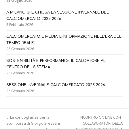
23 Giugno 2026
A MILANO SI È CHIUSA LA SESSIONE INVERNALE DEL
CALCIOMERCATO 2025-2026
3 Febbraio 2026
CALCIOMERCATO E MEDIA: L’INFORMAZIONE NELL’ERA DEL
TEMPO REALE
28 Gennaio 2026
SOSTENIBILITÀ E PERFORMANCE: IL CALCIATORE AL
CENTRO DEL SISTEMA
28 Gennaio 2026
SESSIONE INVERNALE CALCIOMERCATO 2025-2026
28 Gennaio 2026
previous
next
Le condoglianze per la
INCONTRO ON LINE CON I
post:
post:
scomparsa di Giorgio Bressani
COLLABORATORI DELLA