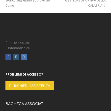
storico segretario sportivo del
GESTIONE SPORTIVA DELLA
Como
CALABRIA
+39 051 580281
info@adise.eu
facebook
instagram
linkedin
PROBLEMI DI ACCESSO?
RICHIEDI ASSISTENZA
BACHECA ASSOCIATI