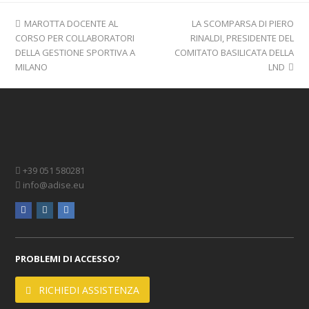
previous
next
MAROTTA DOCENTE AL
LA SCOMPARSA DI PIERO
post:
post:
CORSO PER COLLABORATORI
RINALDI, PRESIDENTE DEL
DELLA GESTIONE SPORTIVA A
COMITATO BASILICATA DELLA
MILANO
LND
+39 051 580281
info@adise.eu
facebook
instagram
linkedin
PROBLEMI DI ACCESSO?
RICHIEDI ASSISTENZA