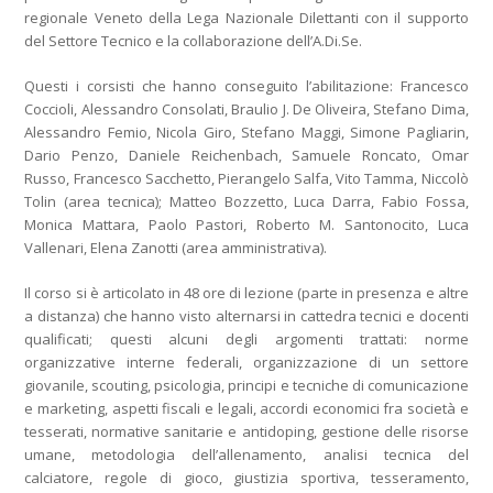
regionale Veneto della Lega Nazionale Dilettanti con il supporto
del Settore Tecnico e la collaborazione dell’A.Di.Se.
Questi i corsisti che hanno conseguito l’abilitazione: Francesco
Coccioli, Alessandro Consolati, Braulio J. De Oliveira, Stefano Dima,
Alessandro Femio, Nicola Giro, Stefano Maggi, Simone Pagliarin,
Dario Penzo, Daniele Reichenbach, Samuele Roncato, Omar
Russo, Francesco Sacchetto, Pierangelo Salfa, Vito Tamma, Niccolò
Tolin (area tecnica); Matteo Bozzetto, Luca Darra, Fabio Fossa,
Monica Mattara, Paolo Pastori, Roberto M. Santonocito, Luca
Vallenari, Elena Zanotti (area amministrativa).
Il corso si è articolato in 48 ore di lezione (parte in presenza e altre
a distanza) che hanno visto alternarsi in cattedra tecnici e docenti
qualificati; questi alcuni degli argomenti trattati: norme
organizzative interne federali, organizzazione di un settore
giovanile, scouting, psicologia, principi e tecniche di comunicazione
e marketing, aspetti fiscali e legali, accordi economici fra società e
tesserati, normative sanitarie e antidoping, gestione delle risorse
umane, metodologia dell’allenamento, analisi tecnica del
calciatore, regole di gioco, giustizia sportiva, tesseramento,