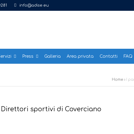
0281
info@adise.eu
ervizi
Press
Galleria
Area privata
Contatti
FAQ
Home
»
I pa
Direttori sportivi di Coverciano