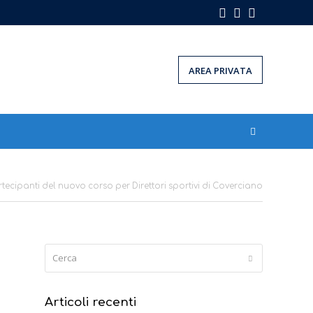
Facebook
Instagram
LinkedIn
AREA PRIVATA
rtecipanti del nuovo corso per Direttori sportivi di Coverciano
Cerca
Submit
Articoli recenti