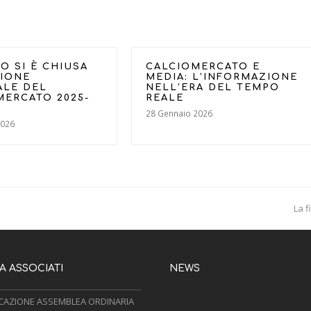
O SI È CHIUSA
CALCIOMERCATO E
SIONE
MEDIA: L’INFORMAZIONE
ALE DEL
NELL’ERA DEL TEMPO
MERCATO 2025-
REALE
28 Gennaio 2026
2026
ne
La f
pos
 ASSOCIATI
NEWS
AZIONE ASSEMBLEA ORDINARIA