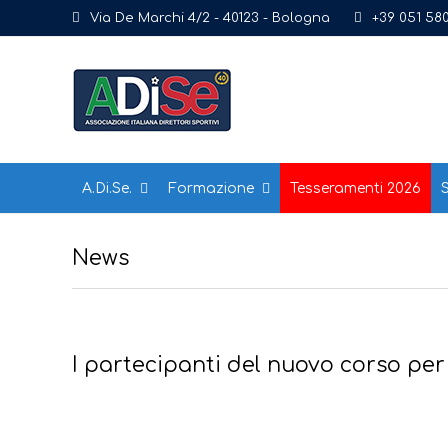
Via De Marchi 4/2 - 40123 - Bologna
+39 051 58
A.Di.Se.
Formazione
Tesseramenti 2026
S
News
I partecipanti del nuovo corso per 