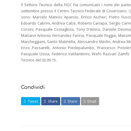
Il Settore Tecnico della FIGC ha comunicato i nomi dei parte
settembre presso il Centro Tecnico Federale di Coverciano. 
sono: Marcelo Mateos Aparicio, Enrico Ascheri, Pietro Fusc
Edoardo Cabrini, Andrea Calce, Roberto Canapa, Sergio Carnes
Corsini, Pasquale Costagliola, Tony D’Amico, Daniele Deoma
Mariano Antonio Fernandez Farina, Pasquale Foggia, Massi
Marcheggiani, Santo Matinella, Alessandro Merlin, Andrea M
Enzo Passarelli, Antonio Piedepalumbo, Francesco Pistolesi
Pasquale Ussia, Federico Valdambrini, Wafo Razvan Zamfir e
Tecnico del 02.09.15.
Condividi
Tweet
Share
Share
Email