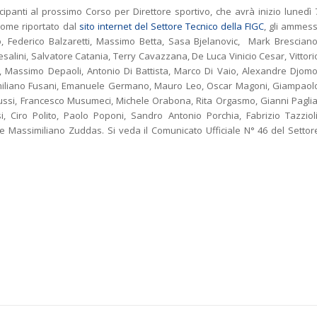
cipanti al prossimo Corso per Direttore sportivo, che avrà inizio lunedì 
Come riportato dal
sito internet del Settore Tecnico della FIGC
, gli ammess
o, Federico Balzaretti, Massimo Betta, Sasa Bjelanovic, Mark Bresciano
alini, Salvatore Catania, Terry Cavazzana, De Luca Vinicio Cesar, Vittori
, Massimo Depaoli, Antonio Di Battista, Marco Di Vaio, Alexandre Djomo
miliano Fusani, Emanuele Germano, Mauro Leo, Oscar Magoni, Giampaol
ussi, Francesco Musumeci, Michele Orabona, Rita Orgasmo, Gianni Paglia
, Ciro Polito, Paolo Poponi, Sandro Antonio Porchia, Fabrizio Tazzioli
 Massimiliano Zuddas. Si veda il Comunicato Ufficiale N° 46 del Settor