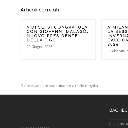
Articoli correlati
A.DI.SE. SI CONGRATULA
A MILAN
CON GIOVANNI MALAGÒ,
LA SES
NUOVO PRESIDENTE
INVERN
DELLA FIGC
CALCIO
2026
23 Giugno 2026
3 Febbraio 
previous
Prestigioso riconoscimento a Carlo Regalia
post:
BACHECA
CONVOC