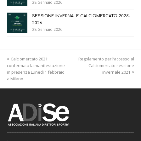
28 Gennaio 2026
SESSIONE INVERNALE CALCIOMERCATO 2025-
2026
28 Gennaio 2026
previous
next
Calciomercato 2021:
Regolamento per l’accesso al
post:
post:
confermata la manifestazione
Calciomercato sessione
in presenza Lunedì 1 febbraio
invernale 2021
a Milano