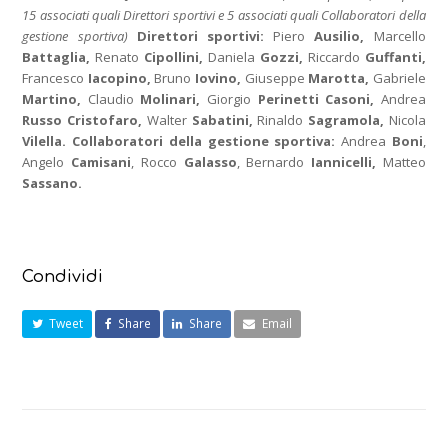
15 associati quali Direttori sportivi e 5 associati quali Collaboratori della
gestione sportiva)
Direttori sportivi:
Piero
Ausilio,
Marcello
Battaglia,
Renato
Cipollini,
Daniela
Gozzi,
Riccardo
Guffanti,
Francesco
Iacopino,
Bruno
Iovino,
Giuseppe
Marotta,
Gabriele
Martino,
Claudio
Molinari,
Giorgio
Perinetti Casoni,
Andrea
Russo Cristofaro,
Walter
Sabatini,
Rinaldo
Sagramola,
Nicola
Vilella.
Collaboratori della gestione sportiva:
Andrea
Boni
,
Angelo
Camisani
, Rocco
Galasso
, Bernardo
Iannicelli,
Matteo
Sassano.
Condividi
Tweet
Share
Share
Email