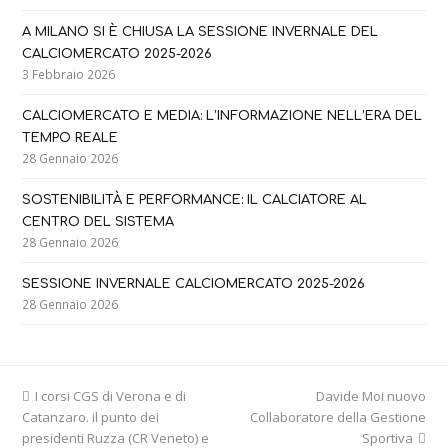
A MILANO SI È CHIUSA LA SESSIONE INVERNALE DEL
CALCIOMERCATO 2025-2026
3 Febbraio 2026
CALCIOMERCATO E MEDIA: L’INFORMAZIONE NELL’ERA DEL
TEMPO REALE
28 Gennaio 2026
SOSTENIBILITÀ E PERFORMANCE: IL CALCIATORE AL
CENTRO DEL SISTEMA
28 Gennaio 2026
SESSIONE INVERNALE CALCIOMERCATO 2025-2026
28 Gennaio 2026
previous
next
I corsi CGS di Verona e di
Davide Moi nuovo
post:
post:
Catanzaro. il punto dei
Collaboratore della Gestione
presidenti Ruzza (CR Veneto) e
Sportiva