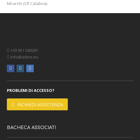
Mirarchi (CR Calabria)
+39 051 580281
info@adise.eu
facebook
instagram
linkedin
PROBLEMI DI ACCESSO?
RICHIEDI ASSISTENZA
BACHECA ASSOCIATI