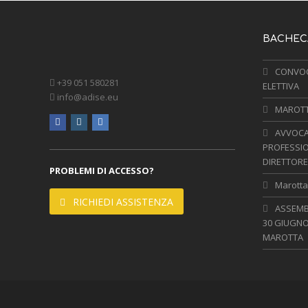
BACHECA
CONVOC
+39 051 580281
ELETTIVA
info@adise.eu
MAROTTA
facebook
instagram
linkedin
AVVOCA
PROFESSIO
DIRETTORE
PROBLEMI DI ACCESSO?
Marotta,
RICHIEDI ASSISTENZA
ASSEMBL
30 GIUGNO
MAROTTA