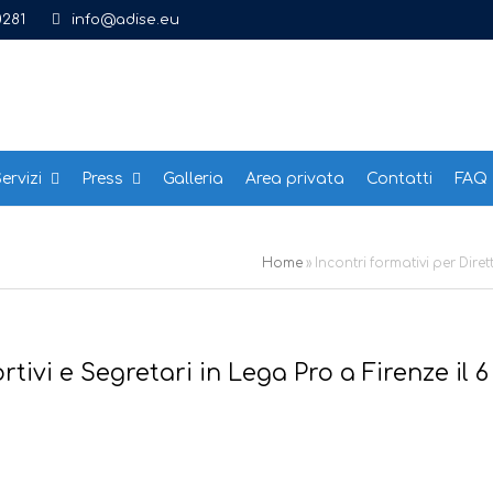
0281
info@adise.eu
ervizi
Press
Galleria
Area privata
Contatti
FAQ
Home
»
Incontri formativi per Diret
rtivi e Segretari in Lega Pro a Firenze il 6