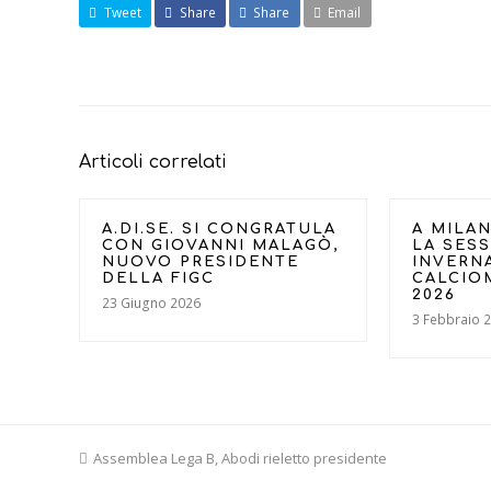
Tweet
Share
Share
Email
Articoli correlati
A.DI.SE. SI CONGRATULA
A MILAN
CON GIOVANNI MALAGÒ,
LA SES
NUOVO PRESIDENTE
INVERN
DELLA FIGC
CALCIO
2026
23 Giugno 2026
3 Febbraio 
previous
Assemblea Lega B, Abodi rieletto presidente
post: