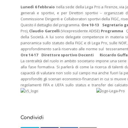
Lunedì 6 febbraio
nella sede della Lega Pro a Firenze, via Ja
generali e sportivi, e per Direttori sportivi – organizzati 
Commissione Dirigenti e Collaboratori sportivi della FIGC, rise
Questo il dettaglio del programma.
Ore 10-13 Segretario ge
Pro),
Claudio Garzelli
(Vicepresidente ADISE)
Programma
Q
della Società. A lui sono delegate competenze in materia si
panoramica sullo statuto della FIGC e di Lega Pro, sulle NOIF,
approfondimento sarà riservato alle norme sul tesseramento, s
Ore 14-17 Direttore sportivo
Docenti
Riccardo Guffa
La centralità del ruolo in ambito societario impone una serie
alla fase formativa. Si parlerà di come la ricerca di talenti
capacità di valutare non solo sul campo ma anche fuori la pe
approfonditi gli scenari economico-finanziari in cui si muove i
regolamenti FIFA e UEFA sullo status e transfer dei calciator
Condividi