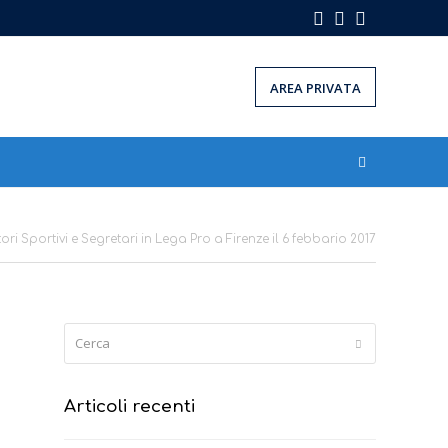
Facebook
Instagram
LinkedIn
AREA PRIVATA
tori Sportivi e Segretari in Lega Pro a Firenze il 6 febbario 2017
Cerca
Submit
Articoli recenti