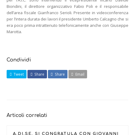
per l’A.I.C. sono intervenuti il vicepresidente vicario Davide
Biondini, il direttore organizzativo Fabio Poli e il responsabile
dell’area fiscale Gianfranco Serioli. Presente in videoconferenza
per l’intera durata dei lavori il presidente Umberto Calcagno che si
era poco prima intrattenuto telefonicamente anche con Giuseppe
Marotta.
Condividi
Tweet
Share
Share
Email
Articoli correlati
A.DI.SE. SI CONGRATULA CON GIOVANNI