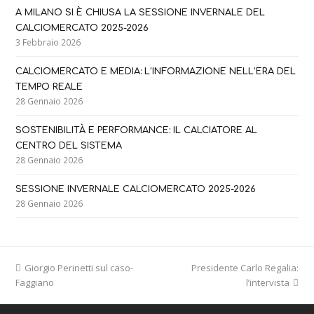
A MILANO SI È CHIUSA LA SESSIONE INVERNALE DEL
CALCIOMERCATO 2025-2026
3 Febbraio 2026
CALCIOMERCATO E MEDIA: L’INFORMAZIONE NELL’ERA DEL
TEMPO REALE
28 Gennaio 2026
SOSTENIBILITÀ E PERFORMANCE: IL CALCIATORE AL
CENTRO DEL SISTEMA
28 Gennaio 2026
SESSIONE INVERNALE CALCIOMERCATO 2025-2026
28 Gennaio 2026
previous
Giorgio Perinetti sul caso-
Presidente Carlo Regalia:
next
Faggiano
post:
post:
l’intervista