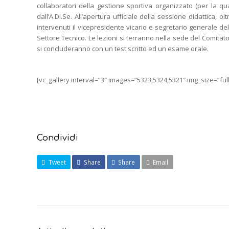
collaboratori della gestione sportiva organizzato (per la qu
dall’A.Di.Se. All’apertura ufficiale della sessione didattica, 
intervenuti il vicepresidente vicario e segretario generale de
Settore Tecnico. Le lezioni si terranno nella sede del Comitat
si concluderanno con un test scritto ed un esame orale.
[vc_gallery interval=”3″ images=”5323,5324,5321″ img_size=”full
Condividi
Tweet
Share
Share
Email