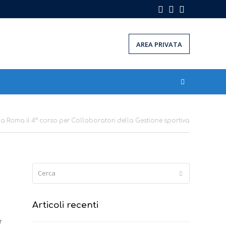
Facebook
Instagram
LinkedIn
AREA PRIVATA
o a Roma il 4° corso per Collaboratori della Gestione sportiva
Cerca
Submit
Articoli recenti
r