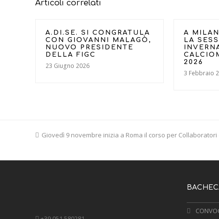
Articoli correlati
A.DI.SE. SI CONGRATULA
A MILAN
CON GIOVANNI MALAGÒ,
LA SES
NUOVO PRESIDENTE
INVERN
DELLA FIGC
CALCIO
2026
23 Giugno 2026
3 Febbraio 
previous
Giovedì 9 novembre inizia a Roma il corso per Collaboratori
post:
BACHECA
CONVOC
+39 051 580281