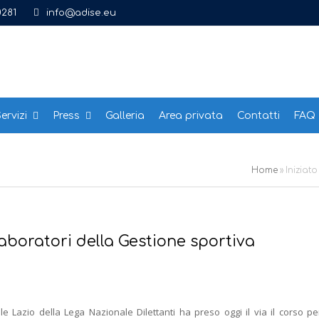
0281
info@adise.eu
ervizi
Press
Galleria
Area privata
Contatti
FAQ
Home
»
Iniziat
laboratori della Gestione sportiva
Lazio della Lega Nazionale Dilettanti ha preso oggi il via il corso pe