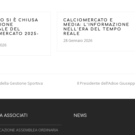
O SI È CHIUSA
CALCIOMERCATO E
SIONE
MEDIA: L’INFORMAZIONE
ALE DEL
NELL’ERA DEL TEMPO
MERCATO 2025-
REALE
28 Gennaio 2026
2026
 della Gestione Sportiva
Il Presidente dell’Adise Giusepp
next
post:
 ASSOCIATI
NEWS
AZIONE ASSEMBLEA ORDINARIA