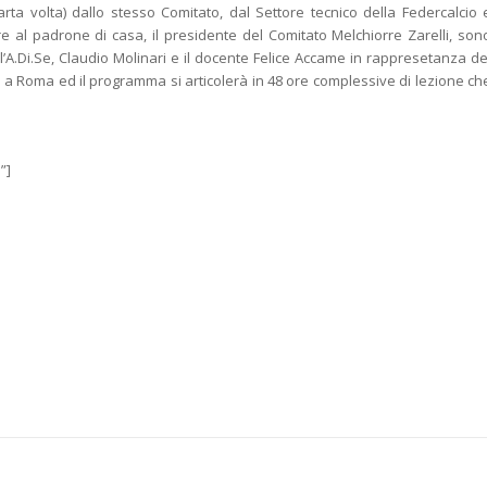
arta volta) dallo stesso Comitato, dal Settore tecnico della Federcalcio 
oltre al padrone di casa, il presidente del Comitato Melchiorre Zarelli, son
ll’A.Di.Se, Claudio Molinari e il docente Felice Accame in rappresetanza de
o a Roma ed il programma si articolerà in 48 ore complessive di lezione ch
”]