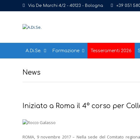
Via De Marchi 4/2 - 40123 - Bologna
+39 051 58
A.Di.Se.
Formazione
Tesseramenti 2026
S
News
Iniziato a Roma il 4° corso per Col
ROMA, 9 novembre 2017 – Nella sede del Comitato regionale 