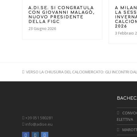
A.DI.SE. SI CONGRATULA
A MILAN
CON GIOVANNI MALAGÒ,
LA SES
NUOVO PRESIDENTE
INVERN
DELLA FIGC
CALCIO
2026
23 Giugno 2026
3 Febbraio 
previous
VERSO LA CHIUSURA DEL CALCIOMERCATO: GLI INCONTRI DAL
post:
BACHECA
CONVOC
+39 051 580281
ELETTIVA
info@adise.eu
MAROTTA
facebook
instagram
linkedin