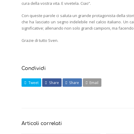
cura della vostra vita. E vivetela. Ciao”.
Con queste parole ci saluta un grande protagonista della stori
che ha lasciato un segno indelebile nel calcio italiano. Un calci
significative; allenando non solo grandi campioni, ma facend
Grazie di tutto Sven.
Condividi
Tweet
Share
Share
Email
Articoli correlati