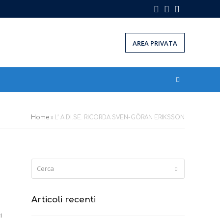
Facebook
Instagram
LinkedIn
AREA PRIVATA
Home
»
L’ A.DI.SE. RICORDA SVEN-GÖRAN ERIKSSON
Cerca
Submit
Articoli recenti
i