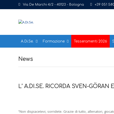
Via De Marchi 4/2 - 40123 - Bologna
+39 051 58
A.Di.Se.
Formazione
Tesseramenti 2026
S
News
L’ A.DI.SE. RICORDA SVEN-GÖRAN 
“Non dispiacetevi, sorridete. Grazie di tutto, allenatori, gioca