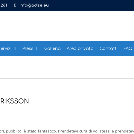
0281
info@adise.eu
ervizi
Press
Galleria
Area privata
Contatti
FAQ
ERIKSSON
tori, pubblico, è stato fantastico. Prendetevi cura di voi stessi e prendetev