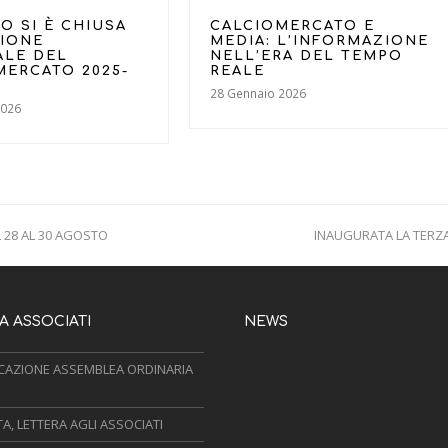
O SI È CHIUSA
CALCIOMERCATO E
SIONE
MEDIA: L’INFORMAZIONE
ALE DEL
NELL’ERA DEL TEMPO
MERCATO 2025-
REALE
28 Gennaio 2026
2026
 28 AL 30 AGOSTO
INAUGURATA LA TERZA
next
post:
 ASSOCIATI
NEWS
AZIONE ASSEMBLEA ORDINARIA
, LETTERA AGLI ASSOCIATI