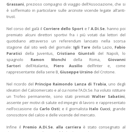
Grassani
, prezioso compagno di viaggio dell’Associazione, che si
è soffermato in particolare sulle arcinote vicende legate all’anti-
trust.
Nel corso del galà il
Corriere dello Sport
e l’
A.Di.Se.
hanno poi
premiato alcuni direttori sportivi fra i più votati dai lettori del
quotidiano attraverso un referendum lanciato nella scorsa
stagione dal sito web del giornale:
Igli Tare
della Lazio,
Fabio
Paratici
della Juventus,
Cristiano Giuntoli
del Napoli, lo
spagnolo
Ramon
Monchi
della Roma,
Giovanni
Sartori
dell’Atalanta,
Piero Ausilio
dell’Inter e, come
rappresentante della serie B,
Giuseppe Ursino
del Crotone.
Nel ricordo del
Principe Raimondo Lanza di Trabia
, uno degli
ideatori del Calciomercato e al cui nome l’A.Di.Se. ha voluto istituire
un Trofeo permanente, sono stati premiati
Walter Sabatini
,
assente per motivi di salute ed impegni di lavoro e rappresentato
nell’occasione da
Carlo Osti
; e il giornalista
Italo Cucci
, grande
conoscitore del calcio e delle vicende del mercato.
Infine il
Premio A.Di.Se. alla carriera
è stato consegnato al