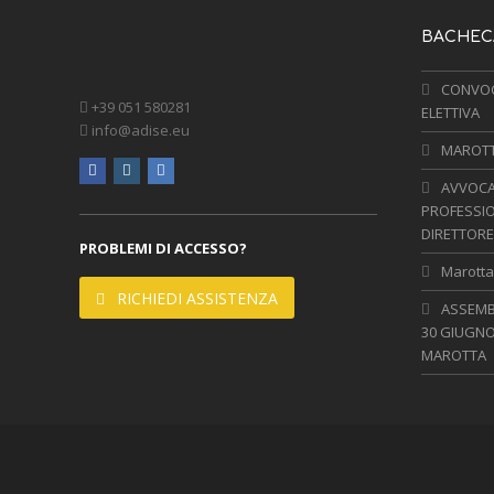
BACHECA
CONVOC
+39 051 580281
ELETTIVA
info@adise.eu
MAROTTA
facebook
instagram
linkedin
AVVOCA
PROFESSIO
DIRETTORE
PROBLEMI DI ACCESSO?
Marotta,
RICHIEDI ASSISTENZA
ASSEMBL
30 GIUGNO
MAROTTA