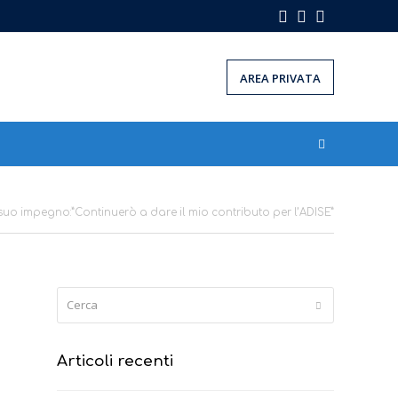
Facebook
Instagram
LinkedIn
AREA PRIVATA
suo impegno:”Continuerò a dare il mio contributo per l’ADISE”
Cerca
Submit
Articoli recenti