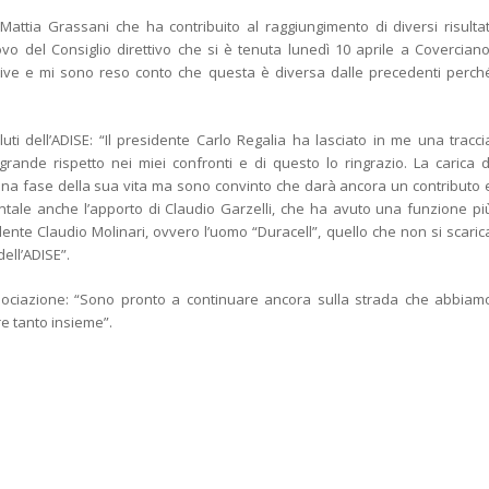
o Mattia Grassani che ha contribuito al raggiungimento di diversi risultat
ovo del Consiglio direttivo che si è tenuta lunedì 10 aprile a Coverciano
ive e mi sono reso conto che questa è diversa dalle precedenti perch
uti dell’ADISE: “Il presidente Carlo Regalia ha lasciato in me una tracci
ande rispetto nei miei confronti e di questo lo ringrazio. La carica d
una fase della sua vita ma sono convinto che darà ancora un contributo 
tale anche l’apporto di Claudio Garzelli, che ha avuto una funzione pi
idente Claudio Molinari, ovvero l’uomo “Duracell”, quello che non si scaric
dell’ADISE”.
ssociazione: “Sono pronto a continuare ancora sulla strada che abbiam
e tanto insieme”.