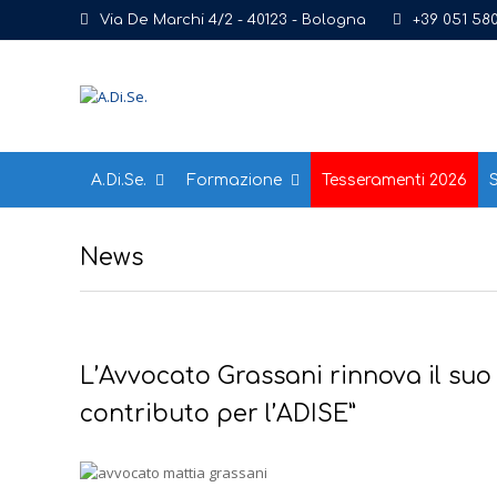
Via De Marchi 4/2 - 40123 - Bologna
+39 051 58
A.Di.Se.
Formazione
Tesseramenti 2026
S
News
L’Avvocato Grassani rinnova il suo
contributo per l’ADISE”