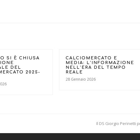
O SI È CHIUSA
CALCIOMERCATO E
SIONE
MEDIA: L’INFORMAZIONE
ALE DEL
NELL’ERA DEL TEMPO
MERCATO 2025-
REALE
28 Gennaio 2026
2026
Il DS Giorgio Perinetti 
next
post: