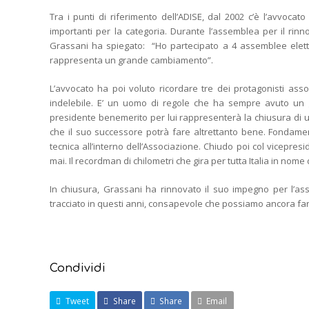
Tra i punti di riferimento dell’ADISE, dal 2002 c’è l’avvocat
importanti per la categoria. Durante l’assemblea per il rinn
Grassani ha spiegato: “Ho partecipato a 4 assemblee elett
rappresenta un grande cambiamento”.
L’avvocato ha poi voluto ricordare tre dei protagonisti assol
indelebile. E’ un uomo di regole che ha sempre avuto un gr
presidente benemerito per lui rappresenterà la chiusura di 
che il suo successore potrà fare altrettanto bene. Fondamen
tecnica all’interno dell’Associazione. Chiudo poi col vicepres
mai. Il recordman di chilometri che gira per tutta Italia in nome 
In chiusura, Grassani ha rinnovato il suo impegno per l’a
tracciato in questi anni, consapevole che possiamo ancora far
Condividi
Tweet
Share
Share
Email