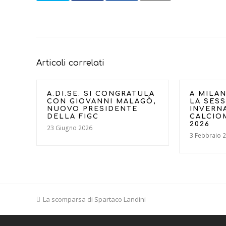
Articoli correlati
A.DI.SE. SI CONGRATULA
A MILAN
CON GIOVANNI MALAGÒ,
LA SES
NUOVO PRESIDENTE
INVERN
DELLA FIGC
CALCIO
2026
23 Giugno 2026
3 Febbraio 
previous
La scomparsa di Spartaco Landini
post: