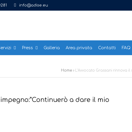
0281
info@adise.eu
ervizi
Press
Galleria
Area privata
Contatti
FAQ
Home
»
L’Avvocato Grassani rinnova il 
 impegno:”Continuerò a dare il mio