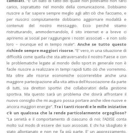
cambiati.
“E’ un dato di fatto del quale non potevamo non farci
carico, soprattutto nel mondo della comunicazione. Dobbiamo
riuscire a far sapere sempre meglio agli altri ciò che facciamo, e
per riuscirci compiutamente dobbiamo aggiornare modalità e
contenuti del nostro messaggio. Ecco perché stiamo
ristrutturando, ammodernandolo, il sito internet e a breve ci
apriremo ai social per raggiungere i nostri associati – e non solo
loro – ovunque ed in tempo reale”.
Anche se tutto questo
richiede sempre maggiori risorse.
“E’ vero, in una situazione di
difficoltà come quella che sta attraversando il nostro Paese e con
le problematiche legate al mondo dello sport in generale non è
facile riuscire a realizzare in tempi rapidi tutto ciò che vorremmo.
Ma oltre alle risorse economiche occorrerebbe anche una
maggiore partecipazione alla vita attiva dell’Associazione da parte
di tutti, sia direttori sportivi che collaboratori della gestione
sportiva. Ma questo sarà un problema che dovrà affrontare il
nuovo consiglio che mi auguro possa portare anche idee nuove e
ancora maggiori energie”.
Tra i tanti ricordi e le mille iniziative
c’è un qualcosa che la rende particolarmente orgoglioso?
“La serietà e il comportamento di ciascuno di noi; l’ADISE conta
molto sul modo di essere dei suoi associati. E chi ha sbagliato è
stato allontanato e non ne fa più parte. E’ un apprezzamento,