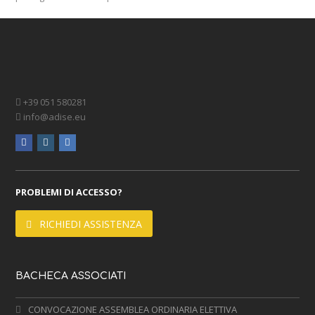
+39 051 580281
info@adise.eu
facebook
instagram
linkedin
PROBLEMI DI ACCESSO?
RICHIEDI ASSISTENZA
BACHECA ASSOCIATI
CONVOCAZIONE ASSEMBLEA ORDINARIA ELETTIVA