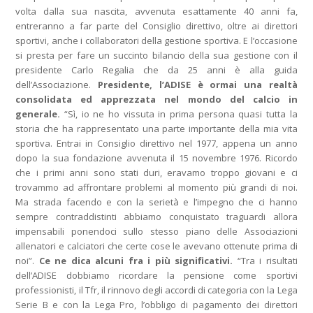
volta dalla sua nascita, avvenuta esattamente 40 anni fa,
entreranno a far parte del Consiglio direttivo, oltre ai direttori
sportivi, anche i collaboratori della gestione sportiva. E l’occasione
si presta per fare un succinto bilancio della sua gestione con il
presidente Carlo Regalia che da 25 anni è alla guida
dell’Associazione.
Presidente, l’ADISE è ormai una realtà
consolidata ed apprezzata nel mondo del calcio in
generale.
“Sì, io ne ho vissuta in prima persona quasi tutta la
storia che ha rappresentato una parte importante della mia vita
sportiva. Entrai in Consiglio direttivo nel 1977, appena un anno
dopo la sua fondazione avvenuta il 15 novembre 1976. Ricordo
che i primi anni sono stati duri, eravamo troppo giovani e ci
trovammo ad affrontare problemi al momento più grandi di noi.
Ma strada facendo e con la serietà e l’impegno che ci hanno
sempre contraddistinti abbiamo conquistato traguardi allora
impensabili ponendoci sullo stesso piano delle Associazioni
allenatori e calciatori che certe cose le avevano ottenute prima di
noi”.
Ce ne dica alcuni fra i più significativi.
“Tra i risultati
dell’ADISE dobbiamo ricordare la pensione come sportivi
professionisti, il Tfr, il rinnovo degli accordi di categoria con la Lega
Serie B e con la Lega Pro, l’obbligo di pagamento dei direttori