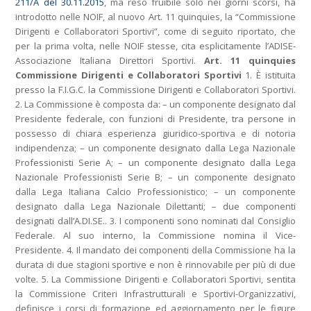
211/A del 30.11.2015
, ma reso fruibile solo nei giorni scorsi, ha
introdotto nelle NOIF, al nuovo Art. 11 quinquies, la “Commissione
Dirigenti e Collaboratori Sportivi”, come di seguito riportato, che
per la prima volta, nelle NOIF stesse, cita esplicitamente l’ADISE-
Associazione Italiana Direttori Sportivi.
Art. 11 quinquies
Commissione Dirigenti e Collaboratori Sportivi
1. È istituita
presso la F.I.G.C. la Commissione Dirigenti e Collaboratori Sportivi.
2. La Commissione è composta da: – un componente designato dal
Presidente federale, con funzioni di Presidente, tra persone in
possesso di chiara esperienza giuridico-sportiva e di notoria
indipendenza; – un componente designato dalla Lega Nazionale
Professionisti Serie A; – un componente designato dalla Lega
Nazionale Professionisti Serie B; – un componente designato
dalla Lega Italiana Calcio Professionistico; – un componente
designato dalla Lega Nazionale Dilettanti; – due componenti
designati dall’A.DI.SE.. 3. I componenti sono nominati dal Consiglio
Federale. Al suo interno, la Commissione nomina il Vice-
Presidente. 4. Il mandato dei componenti della Commissione ha la
durata di due stagioni sportive e non è rinnovabile per più di due
volte. 5. La Commissione Dirigenti e Collaboratori Sportivi, sentita
la Commissione Criteri Infrastrutturali e Sportivi-Organizzativi,
definisce i corsi di formazione ed aggiornamento per le figure