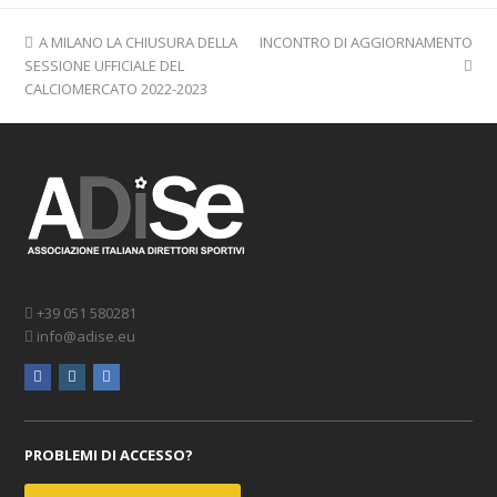
previous
next
A MILANO LA CHIUSURA DELLA
INCONTRO DI AGGIORNAMENTO
post:
post:
SESSIONE UFFICIALE DEL
CALCIOMERCATO 2022-2023
+39 051 580281
info@adise.eu
facebook
instagram
linkedin
PROBLEMI DI ACCESSO?