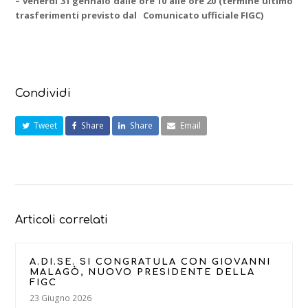
– venerdì 31 gennaio dalle ore 10 alle ore 20 (termine ultimo
trasferimenti previsto dal Comunicato ufficiale FIGC)
Condividi
Tweet
Share
Share
Email
Articoli correlati
A.DI.SE. SI CONGRATULA CON GIOVANNI
MALAGÒ, NUOVO PRESIDENTE DELLA
FIGC
23 Giugno 2026