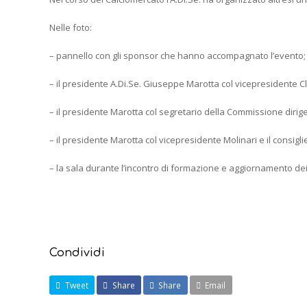
Nelle foto:
– pannello con gli sponsor che hanno accompagnato l’evento;
– il presidente A.Di.Se. Giuseppe Marotta col vicepresidente C
– il presidente Marotta col segretario della Commissione diri
– il presidente Marotta col vicepresidente Molinari e il consigli
– la sala durante l’incontro di formazione e aggiornamento dei d
Condividi
Tweet
Share
Share
Email