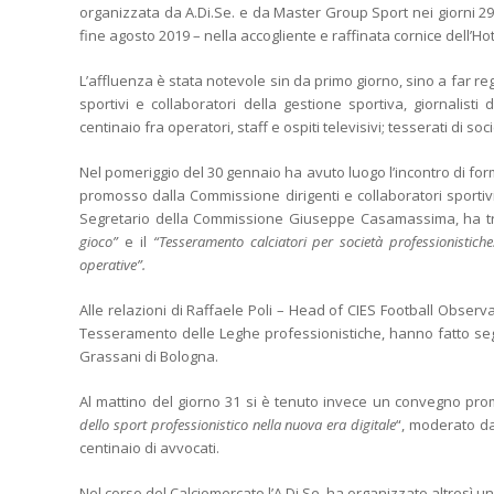
organizzata da A.Di.Se. e da Master Group Sport nei giorni 2
fine agosto 2019 – nella accogliente e raffinata cornice dell’H
L’affluenza è stata notevole sin da primo giorno, sino a far regi
sportivi e collaboratori della gestione sportiva, giornalisti
centinaio fra operatori, staff e ospiti televisivi; tesserati di soci
Nel pomeriggio del 30 gennaio ha avuto luogo l’incontro di form
promosso dalla Commissione dirigenti e collaboratori sportivi
Segretario della Commissione Giuseppe Casamassima, ha t
gioco”
e il
“Tesseramento calciatori per società professionistiche
operative”.
Alle relazioni di Raffaele Poli – Head of CIES Football Observa
Tesseramento delle Leghe professionistiche, hanno fatto segu
Grassani di Bologna.
Al mattino del giorno 31 si è tenuto invece un convegno pro
dello sport professionistico nella nuova era digitale
“, moderato da
centinaio di avvocati.
Nel corso del Calciomercato l’A.Di.Se. ha organizzato altresì un