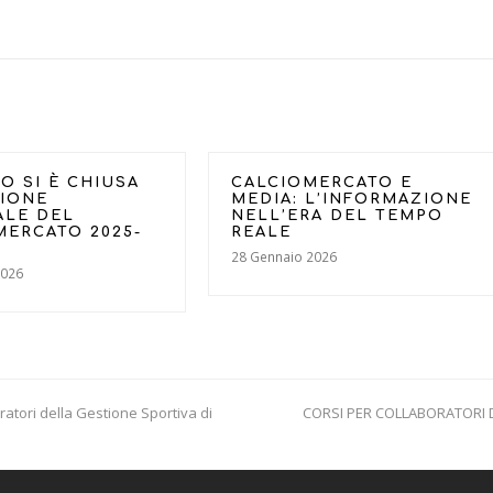
O SI È CHIUSA
CALCIOMERCATO E
SIONE
MEDIA: L’INFORMAZIONE
ALE DEL
NELL’ERA DEL TEMPO
MERCATO 2025-
REALE
28 Gennaio 2026
2026
oratori della Gestione Sportiva di
CORSI PER COLLABORATORI D
next
post: