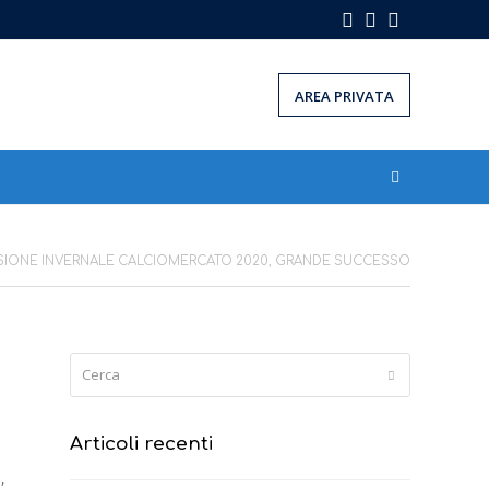
Facebook
Instagram
LinkedIn
AREA PRIVATA
SIONE INVERNALE CALCIOMERCATO 2020, GRANDE SUCCESSO
Cerca
Submit
Articoli recenti
,