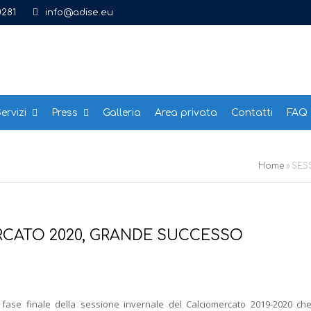
0281
info@adise.eu
ervizi
Press
Galleria
Area privata
Contatti
FAQ
Home
»
SES
RCATO 2020, GRANDE SUCCESSO
fase finale della sessione invernale del Calciomercato 2019-2020 che