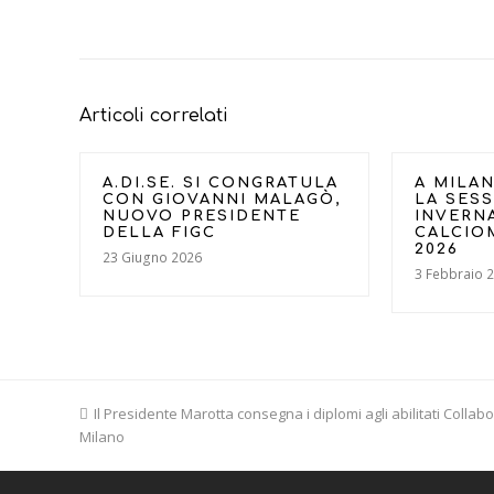
Articoli correlati
A.DI.SE. SI CONGRATULA
A MILAN
CON GIOVANNI MALAGÒ,
LA SES
NUOVO PRESIDENTE
INVERN
DELLA FIGC
CALCIO
2026
23 Giugno 2026
3 Febbraio 
previous
Il Presidente Marotta consegna i diplomi agli abilitati Collab
Milano
post: