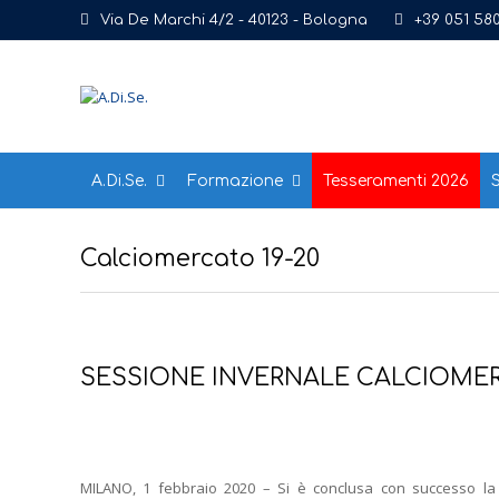
Via De Marchi 4/2 - 40123 - Bologna
+39 051 58
A.Di.Se.
Formazione
Tesseramenti 2026
S
Calciomercato 19-20
SESSIONE INVERNALE CALCIOME
MILANO, 1 febbraio 2020 – Si è conclusa con successo la 