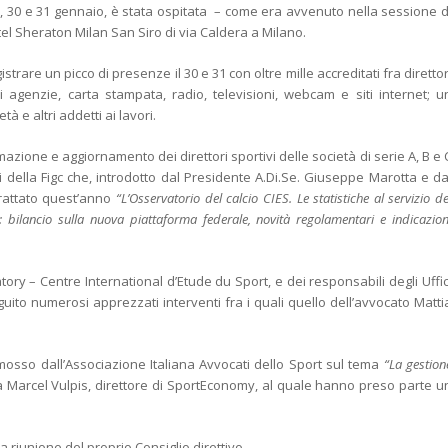
9, 30 e 31 gennaio, è stata ospitata – come era avvenuto nella sessione d
otel Sheraton Milan San Siro di via Caldera a Milano.
strare un picco di presenze il 30 e 31 con oltre mille accreditati fra direttor
 di agenzie, carta stampata, radio, televisioni, webcam e siti internet; u
età e altri addetti ai lavori.
azione e aggiornamento dei direttori sportivi delle società di serie A, B e 
 della Figc che, introdotto dal Presidente A.Di.Se. Giuseppe Marotta e da
rattato quest’anno
“L’Osservatorio del calcio CIES. Le statistiche al servizio de
: bilancio sulla nuova piattaforma federale, novità regolamentari e indicazion
tory – Centre International d’Etude du Sport, e dei responsabili degli Uffic
ito numerosi apprezzati interventi fra i quali quello dell’avvocato Matti
mosso dall’Associazione Italiana Avvocati dello Sport sul tema
“La gestion
 Marcel Vulpis, direttore di SportEconomy, al quale hanno preso parte u
a riunione del proprio Consiglio direttivo.