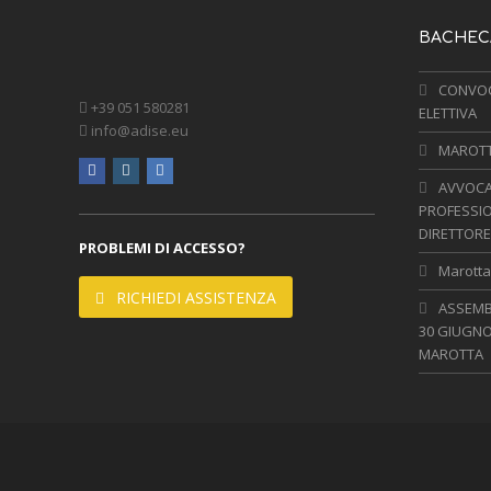
BACHECA
CONVOC
+39 051 580281
ELETTIVA
info@adise.eu
MAROTTA
facebook
instagram
linkedin
AVVOCA
PROFESSIO
DIRETTORE
PROBLEMI DI ACCESSO?
Marotta,
RICHIEDI ASSISTENZA
ASSEMBL
30 GIUGNO
MAROTTA