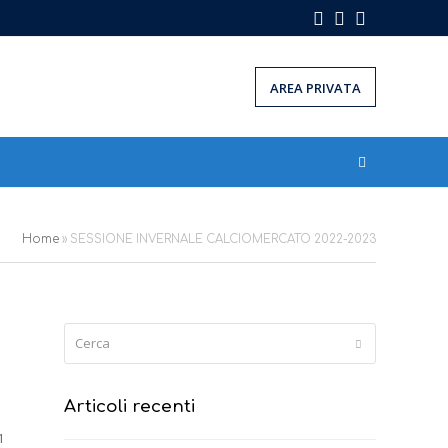
Facebook
Instagram
LinkedIn
AREA PRIVATA
Home
»
SESSIONE INVERNALE CALCIOMERCATO 2022-2023
Cerca
Submit
Articoli recenti
1