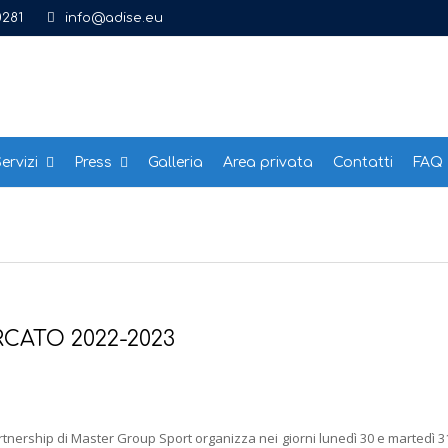
0281
info@adise.eu
ervizi
Press
Galleria
Area privata
Contatti
FAQ
CATO 2022-2023
partnership di Master Group Sport organizza nei giorni lunedì 30 e martedì 3