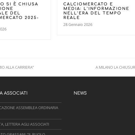
O SI È CHIUSA
CALCIOMERCATO E
SIONE
MEDIA: L’INFORMAZIONE
ALE DEL
NELL’ERA DEL TEMPO
MERCATO 2025-
REALE
28 Gennaio 2026
2026
MIO ALLA CARRIERA”
A MILANO LA CHIUSUR
next
post:
 ASSOCIATI
NEWS
AZIONE ASSEMBLEA ORDINARIA
, LETTERA AGLI ASSOCIATI
TO GRASSANI: “IL RUOLO