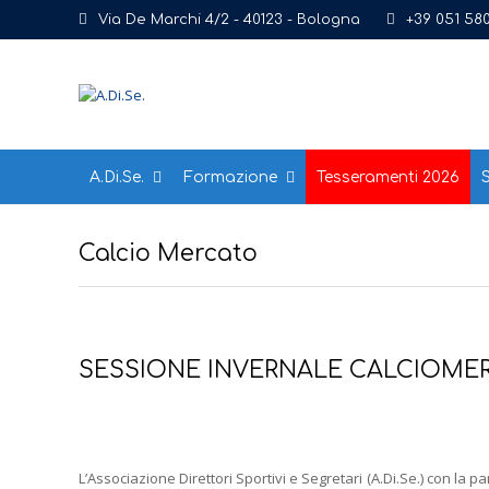
Via De Marchi 4/2 - 40123 - Bologna
+39 051 58
A.Di.Se.
Formazione
Tesseramenti 2026
S
Calcio Mercato
SESSIONE INVERNALE CALCIOMER
L’Associazione Direttori Sportivi e Segretari (A.Di.Se.) con la 