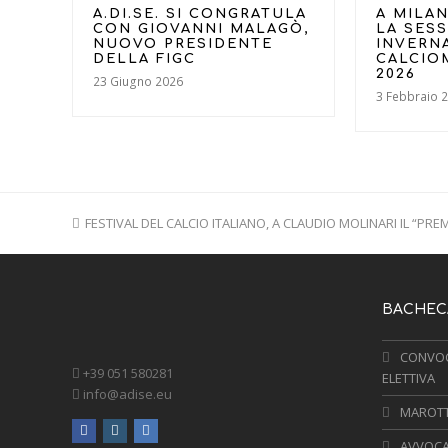
A.DI.SE. SI CONGRATULA
A MILAN
CON GIOVANNI MALAGÒ,
LA SES
NUOVO PRESIDENTE
INVERN
DELLA FIGC
CALCIO
2026
23 Giugno 2026
3 Febbraio 
previous
FESTIVAL DEL CALCIO ITALIANO, A CLAUDIO MOLINARI IL “PRE
post:
BACHECA
CONVOC
+39 051 580281
ELETTIVA
info@adise.eu
MAROTTA
facebook
instagram
linkedin
AVVOCA