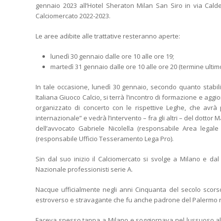
gennaio 2023 all’Hotel Sheraton Milan San Siro in via Calde
Calciomercato 2022-2023.
Le aree adibite alle trattative resteranno aperte:
lunedì 30 gennaio dalle ore 10 alle ore 19;
martedì 31 gennaio dalle ore 10 alle ore 20 (termine ultimo
In tale occasione, lunedì 30 gennaio, secondo quanto stabili
Italiana Giuoco Calcio, si terrà l’incontro di formazione e aggio
organizzato di concerto con le rispettive Leghe, che avrà
internazionale” e vedrà l’intervento – fra gli altri – del dotto
dell’avvocato Gabriele Nicolella (responsabile Area legal
(responsabile Ufficio Tesseramento Lega Pro).
Sin dal suo inizio il Calciomercato si svolge a Milano e dal
Nazionale professionisti serie A.
Nacque ufficialmente negli anni Cinquanta del secolo scors
estroverso e stravagante che fu anche padrone del Palermo ri
Faceva spesso tappa a Milano e soggiornava nel lussuoso alber