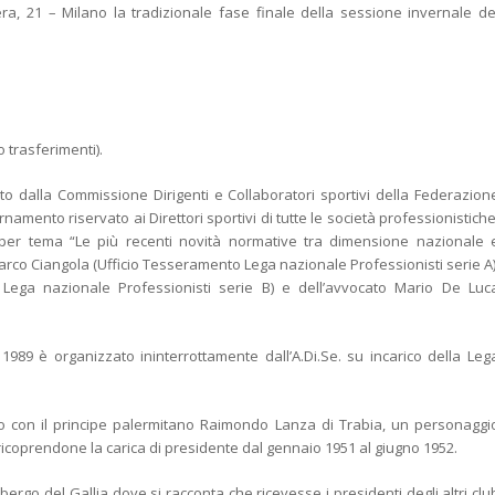
ra, 21 – Milano la tradizionale fase finale della sessione invernale de
 trasferimenti).
to dalla Commissione Dirigenti e Collaboratori sportivi della Federazion
rnamento riservato ai Direttori sportivi di tutte le società professionistiche
 per tema “Le più recenti novità normative tra dimensione nazionale 
r Marco Ciangola (Ufficio Tesseramento Lega nazionale Professionisti serie A)
e Lega nazionale Professionisti serie B) e dell’avvocato Mario De Luc
 1989 è organizzato ininterrottamente dall’A.Di.Se. su incarico della Leg
o con il principe palermitano Raimondo Lanza di Trabia, un personaggi
coprendone la carica di presidente dal gennaio 1951 al giugno 1952.
go del Gallia dove si racconta che ricevesse i presidenti degli altri clu