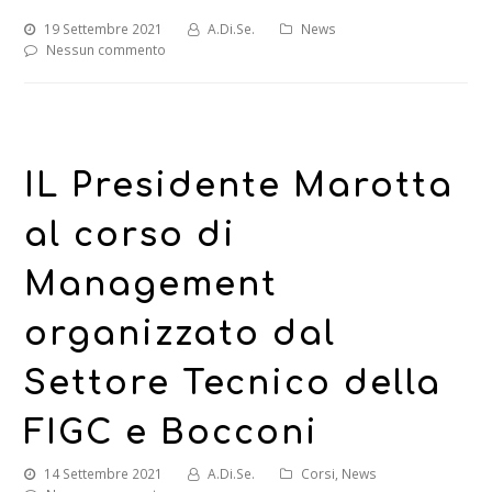
19 Settembre 2021
A.Di.Se.
News
Nessun commento
IL Presidente Marotta
al corso di
Management
organizzato dal
Settore Tecnico della
FIGC e Bocconi
14 Settembre 2021
A.Di.Se.
Corsi
,
News