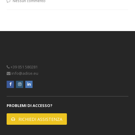
Nessun commento
+39 051 580281
info@adise.eu
facebook
instagram
linkedin
PROBLEMI DI ACCESSO?
RICHIEDI ASSISTENZA