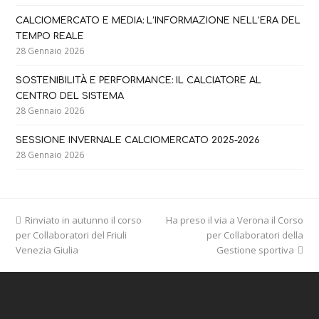
CALCIOMERCATO E MEDIA: L’INFORMAZIONE NELL’ERA DEL
TEMPO REALE
28 Gennaio 2026
SOSTENIBILITÀ E PERFORMANCE: IL CALCIATORE AL
CENTRO DEL SISTEMA
28 Gennaio 2026
SESSIONE INVERNALE CALCIOMERCATO 2025-2026
28 Gennaio 2026
previous
next
Rinviato in autunno il corso
Ha preso il via a Verona il Corso
post:
post:
per Collaboratori del Friuli
per Collaboratori della
Venezia Giulia
Gestione sportiva