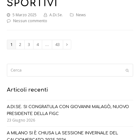
SPORTIVI
5 Marzo 2025
A.Di.Se.
News
Nessun commento
Page
Page
Page
Page
Page
1
2
3
4
…
43
Next
Cerca
Submi
Articoli recenti
A.DI.SE. SI CONGRATULA CON GIOVANNI MALAGÒ, NUOVO
PRESIDENTE DELLA FIGC
23 Giugno 2026
A MILANO SI È CHIUSA LA SESSIONE INVERNALE DEL