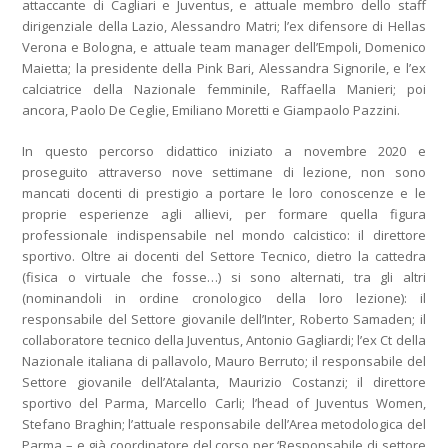
attaccante di Cagliari e Juventus, e attuale membro dello staff
dirigenziale della Lazio, Alessandro Matri; l’ex difensore di Hellas
Verona e Bologna, e attuale team manager dell’Empoli, Domenico
Maietta; la presidente della Pink Bari, Alessandra Signorile, e l’ex
calciatrice della Nazionale femminile, Raffaella Manieri; poi
ancora, Paolo De Ceglie, Emiliano Moretti e Giampaolo Pazzini.
In questo percorso didattico iniziato a novembre 2020 e
proseguito attraverso nove settimane di lezione, non sono
mancati docenti di prestigio a portare le loro conoscenze e le
proprie esperienze agli allievi, per formare quella figura
professionale indispensabile nel mondo calcistico: il direttore
sportivo. Oltre ai docenti del Settore Tecnico, dietro la cattedra
(fisica o virtuale che fosse…) si sono alternati, tra gli altri
(nominandoli in ordine cronologico della loro lezione): il
responsabile del Settore giovanile dell’Inter, Roberto Samaden; il
collaboratore tecnico della Juventus, Antonio Gagliardi; l’ex Ct della
Nazionale italiana di pallavolo, Mauro Berruto; il responsabile del
Settore giovanile dell’Atalanta, Maurizio Costanzi; il direttore
sportivo del Parma, Marcello Carli; l’head of Juventus Women,
Stefano Braghin; l’attuale responsabile dell’Area metodologica del
Parma – e già coordinatore del corso per ‘Responsabile di settore