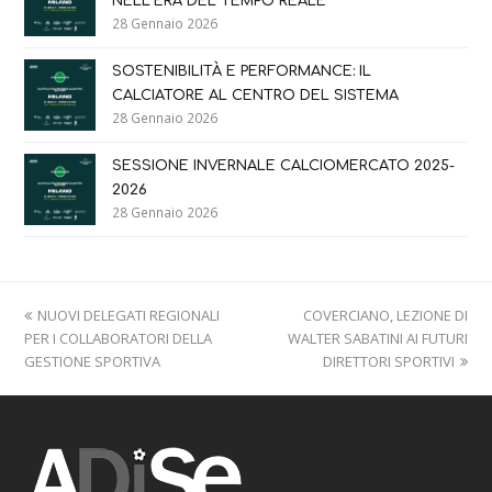
NELL’ERA DEL TEMPO REALE
28 Gennaio 2026
SOSTENIBILITÀ E PERFORMANCE: IL
CALCIATORE AL CENTRO DEL SISTEMA
28 Gennaio 2026
SESSIONE INVERNALE CALCIOMERCATO 2025-
2026
28 Gennaio 2026
previous
next
NUOVI DELEGATI REGIONALI
COVERCIANO, LEZIONE DI
post:
post:
PER I COLLABORATORI DELLA
WALTER SABATINI AI FUTURI
GESTIONE SPORTIVA
DIRETTORI SPORTIVI