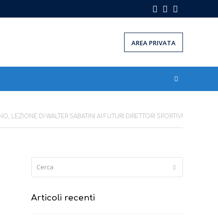
Facebook
Instagram
LinkedIn
AREA PRIVATA
, LEZIONE DI WALTER SABATINI AI FUTURI DIRETTORI SPORTIVI
Cerca
Submit
Articoli recenti