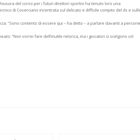
hiusura del corso per i futuri direttori sportivi ha tenuto loro una
nico di Coverciano incentrata sul delicato e difficile compito del ds e sull
ienza. “Sono contento di essere qui – ha detto – a parlare davanti a person
to: “Non vorrei fare dell’inutile retorica, ma i giocatori si scelgono col