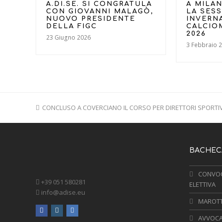
A.DI.SE. SI CONGRATULA
A MILAN
CON GIOVANNI MALAGÒ,
LA SES
NUOVO PRESIDENTE
INVERN
DELLA FIGC
CALCIO
2026
23 Giugno 2026
3 Febbraio 
previous
CONCLUSO A COVERCIANO IL CORSO PER DIRETTORI SPORTIV
post:
BACHECA
CONVOC
+39 051 580281
ELETTIVA
info@adise.eu
MAROTTA
facebook
instagram
linkedin
AVVOCA