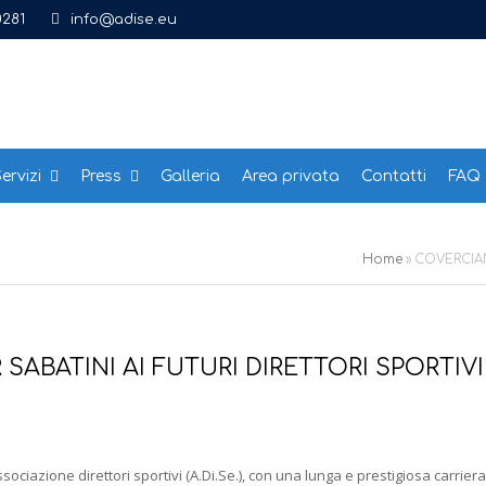
0281
info@adise.eu
ervizi
Press
Galleria
Area privata
Contatti
FAQ
Home
»
COVERCIANO
SABATINI AI FUTURI DIRETTORI SPORTIVI
ociazione direttori sportivi (A.Di.Se.), con una lunga e prestigiosa carriera