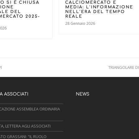
O SI È CHIUSA
CALCIOMERCATO E
SIONE
MEDIA: L’INFORMAZIONE
ALE DEL
NELL’ERA DEL TEMPO
MERCATO 2025-
REALE
28 Gennaio 2026
2026
I
TRIANGOLARE DI
next
post:
 ASSOCIATI
NEWS
AZIONE ASSEMBLEA ORDINARIA
, LETTERA AGLI ASSOCIATI
TO GRASSANI: “IL RUOLO