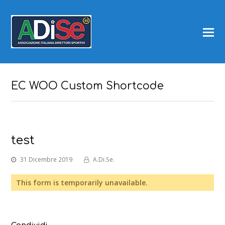
EC WOO Custom Shortcode
test
31 Dicembre 2019
A.Di.Se.
This form is temporarily unavailable.