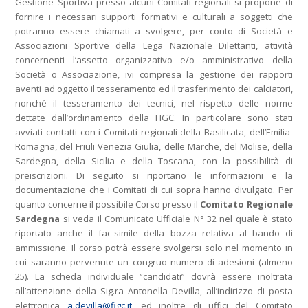
Gestione Sportiva presso alcuni Comitati regionali si propone di
fornire i necessari supporti formativi e culturali a soggetti che
potranno essere chiamati a svolgere, per conto di Società e
Associazioni Sportive della Lega Nazionale Dilettanti, attività
concernenti l’assetto organizzativo e/o amministrativo della
Società o Associazione, ivi compresa la gestione dei rapporti
aventi ad oggetto il tesseramento ed il trasferimento dei calciatori,
nonché il tesseramento dei tecnici, nel rispetto delle norme
dettate dall’ordinamento della FIGC. In particolare sono stati
avviati contatti con i Comitati regionali della Basilicata, dell’Emilia-
Romagna, del Friuli Venezia Giulia, delle Marche, del Molise, della
Sardegna, della Sicilia e della Toscana, con la possibilità di
preiscrizioni. Di seguito si riportano le informazioni e la
documentazione che i Comitati di cui sopra hanno divulgato. Per
quanto concerne il possibile Corso presso il
Comitato Regionale
Sardegna
si veda il Comunicato Ufficiale N° 32 nel quale è stato
riportato anche il fac-simile della bozza relativa al bando di
ammissione. Il corso potrà essere svolgersi solo nel momento in
cui saranno pervenute un congruo numero di adesioni (almeno
25). La scheda individuale “candidati” dovrà essere inoltrata
all’attenzione della Sig.ra Antonella Devilla, all’indirizzo di posta
elettronica
a.devilla@figc.it
, ed inoltre gli uffici del Comitato