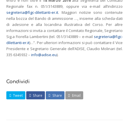
entro e non oltre il
18 marzo 2016
alla Segreteria del Comitato
Regionale fax n. 051/3143889, oppure via e-mail all’indirizzo
segreteria@figc-dilettanti-er.it
. Maggiori notizie sono contenute
nella bozza del Bando di ammissione …, insieme alla scheda-dati
di adesione e alla locandina illustrativa del Corso. Per altre
informazioni si invita a contattare il Comitato Regionale, Segretario
Sig.a Fiorella Lambertini (tel. 051/3143889 – e-mail
segreteria@figc-
dilettanti-er.it
)…”. Per ulteriori informazioni si può contattare il Vice
Presidente e Segretario Generale dell’ADISE, Claudio Molinari (tel.
335 6345932 –
info@adise.eu
).
Condividi
Tweet
Share
Share
Email