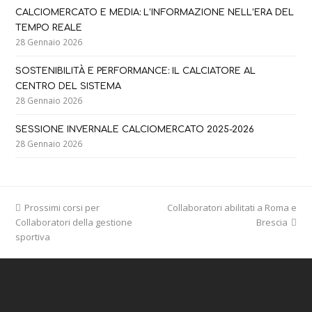
CALCIOMERCATO E MEDIA: L’INFORMAZIONE NELL’ERA DEL
TEMPO REALE
28 Gennaio 2026
SOSTENIBILITÀ E PERFORMANCE: IL CALCIATORE AL
CENTRO DEL SISTEMA
28 Gennaio 2026
SESSIONE INVERNALE CALCIOMERCATO 2025-2026
28 Gennaio 2026
previous
Prossimi corsi per
Collaboratori abilitati a Roma e
next
Collaboratori della gestione
post:
post:
Brescia
sportiva