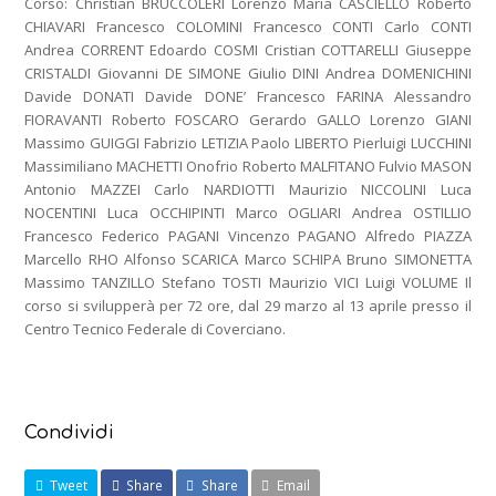
Corso: Christian BRUCCOLERI Lorenzo Maria CASCIELLO Roberto
CHIAVARI Francesco COLOMINI Francesco CONTI Carlo CONTI
Andrea CORRENT Edoardo COSMI Cristian COTTARELLI Giuseppe
CRISTALDI Giovanni DE SIMONE Giulio DINI Andrea DOMENICHINI
Davide DONATI Davide DONE’ Francesco FARINA Alessandro
FIORAVANTI Roberto FOSCARO Gerardo GALLO Lorenzo GIANI
Massimo GUIGGI Fabrizio LETIZIA Paolo LIBERTO Pierluigi LUCCHINI
Massimiliano MACHETTI Onofrio Roberto MALFITANO Fulvio MASON
Antonio MAZZEI Carlo NARDIOTTI Maurizio NICCOLINI Luca
NOCENTINI Luca OCCHIPINTI Marco OGLIARI Andrea OSTILLIO
Francesco Federico PAGANI Vincenzo PAGANO Alfredo PIAZZA
Marcello RHO Alfonso SCARICA Marco SCHIPA Bruno SIMONETTA
Massimo TANZILLO Stefano TOSTI Maurizio VICI Luigi VOLUME Il
corso si svilupperà per 72 ore, dal 29 marzo al 13 aprile presso il
Centro Tecnico Federale di Coverciano.
Condividi
Tweet
Share
Share
Email